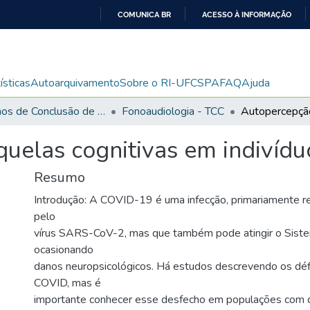
COMUNICA BR
ACESSO À INFORMAÇÃO
IR
PARA
O
ísticas
Autoarquivamento
Sobre o RI-UFCSPA
FAQ
Ajuda
CONTEÚDO
Trabalhos de Conclusão de Curso de Graduação
Fonoaudiologia - TCC
quelas cognitivas em indivíd
Resumo
Introdução: A COVID-19 é uma infecção, primariamente re
pelo
vírus SARS-CoV-2, mas que também pode atingir o Siste
ocasionando
danos neuropsicológicos. Há estudos descrevendo os défi
COVID, mas é
importante conhecer esse desfecho em populações com d