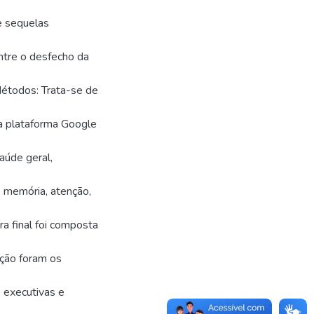
de sequelas
ntre o desfecho da
Métodos: Trata-se de
na plataforma Google
aúde geral,
 memória, atenção,
 final foi composta
nção foram os
 executivas e