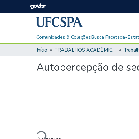
Comunidades & Coleções
Busca Facetada
Estat
Início
TRABALHOS ACADÊMICOS
Autopercepção de se
Carregando...