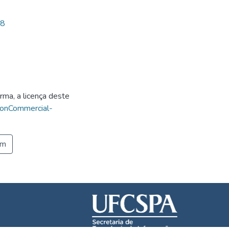
08
rma, a licença deste
NonCommercial-
em