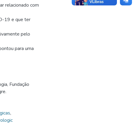
tar relacionado com
D-19 e que ter
ativamente pelo
apontou para uma
ogia, Fundação
re.
gicas
,
ologic