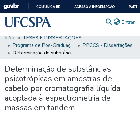
COMUNICA BR
ACESSO À INFORMAÇÃO
PARTI
IR
(c
Entrar
PARA
O
Início
TESES E DISSERTAÇÕES
CONTEÚDO
Comunidades & Coleções
Programa de Pós-Graduação em Ciências da Saúde
PPGCS - Dissertações
Determinação de substâncias psicotrópicas em amostras de cabelo por cromatografia líquida acoplada à espectrometria de massas em tandem
Busca Facetada
Determinação de substâncias
Estatísticas
psicotrópicas em amostras de
Autoarquivamento
cabelo por cromatografia líquida
Sobre o RI-UFCSPA
acoplada à espectrometria de
FAQ
massas em tandem
Ajuda