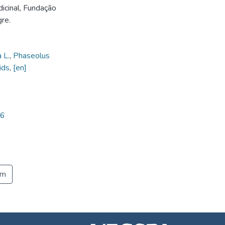
icinal, Fundação
re.
 L.
,
Phaseolus
ids
,
[en]
86
em