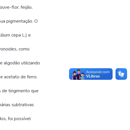
ouve-flor, feijão,
 sua pigmentação. O
llium cepa L.) e
avonoides, como
e algodão utilizando
e acetato de ferro.
 de tingimento que
márias subtrativas
os, foi possível