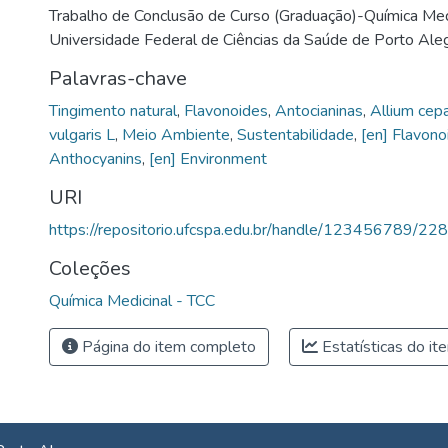
Trabalho de Conclusão de Curso (Graduação)-Química Med
Universidade Federal de Ciências da Saúde de Porto Aleg
Palavras-chave
Tingimento natural
,
Flavonoides
,
Antocianinas
,
Allium cepa
vulgaris L
,
Meio Ambiente
,
Sustentabilidade
,
[en] Flavono
Anthocyanins
,
[en] Environment
URI
https://repositorio.ufcspa.edu.br/handle/123456789/22
Coleções
Química Medicinal - TCC
Página do item completo
Estatísticas do it