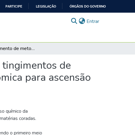
PARTICIPE
LEGISLAÇÃO
ÓRGÃOS DO GOVERNO
(current)
Entrar
Desenvolvimento de metodologias sustentáveis de tingimentos de tecidos visando o controle e futura avaliação econômica para ascensão do empreendedorismo verde
 tingimentos de
nômica para ascensão
so químico da
 matérias coradas.
endo o primeiro meio