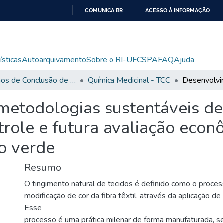
COMUNICA BR
ACESSO À INFORMAÇÃO
IR
PARA
O
ísticas
Autoarquivamento
Sobre o RI-UFCSPA
FAQ
Ajuda
CONTEÚDO
Trabalhos de Conclusão de Curso de Graduação
Química Medicinal - TCC
etodologias sustentáveis de
trole e futura avaliação eco
o verde
Resumo
O tingimento natural de tecidos é definido como o proces
modificação de cor da fibra têxtil, através da aplicação de
Esse
processo é uma prática milenar de forma manufaturada, s