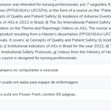
course was intended for nursing professionals. por 7 segundos It 
tion (PPGENSAU UFCSPA), in the form of a course on the "Patie
pts of Quality and Patient Safety; b) Incidence of Adverse Events (
s of AEs in 2022 in Brazil; d) The Six International Patient Safety
deos on the Theme and Reportage Videos on AEs. The course was
a product resulting from a Master's dissertation (PPGENSAU UFCS
oals. It covers: a) Concepts of Quality and Patient Safety; b) Inc
; c) Institutional Indicators of AEs in Brazil for the year 2022; d)
) Institutional Safety Protocols; g) Videos from the Ministry of H
 course is designed for nursing professionals.
 arquivo no computador e executar.
r usado em aulas para equipe de enfermagem.
o está em Power Point, contém 89 páginas.