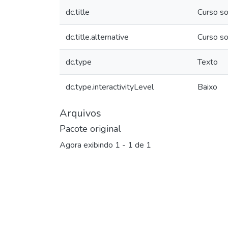
dc.title
Curso so
dc.title.alternative
Curso so
dc.type
Texto
dc.type.interactivityLevel
Baixo
Arquivos
Pacote original
Agora exibindo
1 - 1 de 1