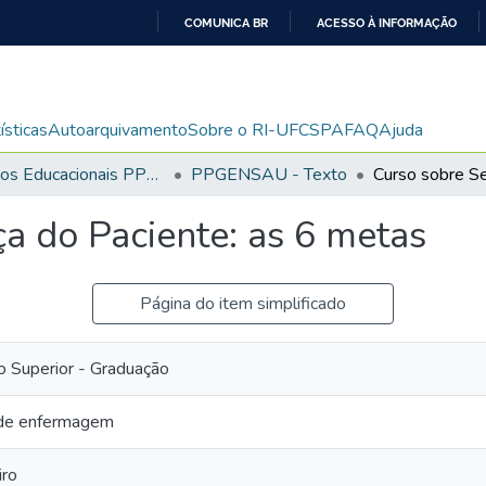
COMUNICA BR
ACESSO À INFORMAÇÃO
IR
PARA
O
ísticas
Autoarquivamento
Sobre o RI-UFCSPA
FAQ
Ajuda
CONTEÚDO
Recursos Educacionais PPGENSAU
PPGENSAU - Texto
a do Paciente: as 6 metas
Página do item simplificado
 Superior - Graduação
 de enfermagem
iro