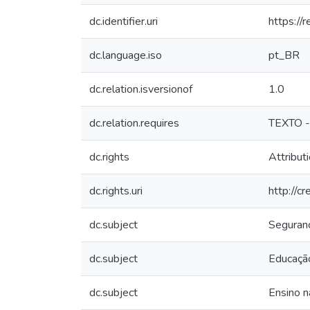
dc.identifier.uri
https://
dc.language.iso
pt_BR
dc.relation.isversionof
1.0
dc.relation.requires
TEXTO -
dc.rights
Attribut
dc.rights.uri
http://c
dc.subject
Seguranç
dc.subject
Educaçã
dc.subject
Ensino 