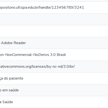
repositorio.ufcspa.edu.br/handle/123456789/3241
 Adobe Reader
ion-NonCommercial-NoDerivs 3.0 Brazil
reativecommons.org/licenses/by-nc-nd/3.0/br/
a do paciente
o em saúde
na Saúde