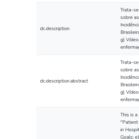
Trata-s
sobre as
Incidênc
dc.description
Brasilei
g) Vídeo
enferma
Trata-s
sobre as
Incidênc
dc.description.abstract
Brasilei
g) Vídeo
enferma
This is 
"Patient
in Hospit
Goals; e