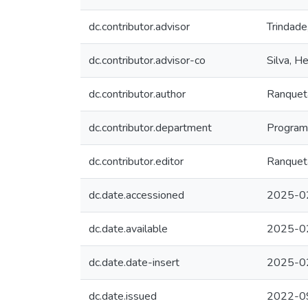
dc.contributor.advisor
Trindade
dc.contributor.advisor-co
Silva, H
dc.contributor.author
Ranqueta
dc.contributor.department
Program
dc.contributor.editor
Ranqueta
dc.date.accessioned
2025-0
dc.date.available
2025-0
dc.date.date-insert
2025-0
dc.date.issued
2022-0