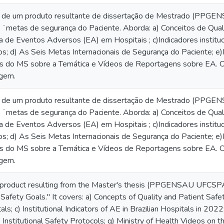
e de um produto resultante de dissertação de Mestrado (PPGE
 ¨metas de segurança do Paciente. Aborda: a) Conceitos de Qual
ia de Eventos Adversos (EA) em Hospitais ; c)Indicadores instit
ros; d) As Seis Metas Internacionais de Segurança do Paciente; e)
s do MS sobre a Temática e Vídeos de Reportagens sobre EA. O c
gem.
e de um produto resultante de dissertação de Mestrado (PPGE
 ¨metas de segurança do Paciente. Aborda: a) Conceitos de Qual
ia de Eventos Adversos (EA) em Hospitais ; c)Indicadores instit
ros; d) As Seis Metas Internacionais de Segurança do Paciente; e)
s do MS sobre a Temática e Vídeos de Reportagens sobre EA. O c
gem.
a product resulting from the Master's thesis (PPGENSAU UFCSPA),
 Safety Goals." It covers: a) Concepts of Quality and Patient Saf
als; c) Institutional Indicators of AE in Brazilian Hospitals in 202
) Institutional Safety Protocols; g) Ministry of Health Videos o