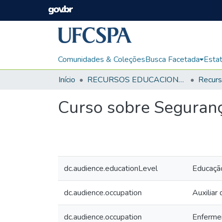
Comunidades & Coleções
Busca Facetada
Estat
Início
RECURSOS EDUCACIONAIS
Curso sobre Seguranç
dc.audience.educationLevel
Educação
dc.audience.occupation
Auxiliar
dc.audience.occupation
Enferme