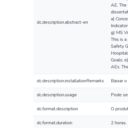
AE. The 
disserta
a) Conce
dc.description.abstract-en
Indicator
g) MS Vi
This is 
Safety G
Hospitals
Goals; e
AEs. The
dc.description.installationRemarks
Baixar o
dc.description.usage
Pode se
dc.format.description
O produt
dc.format.duration
2 horas.