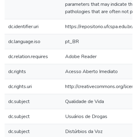
parameters that may indicate the 
pathologies that are often not per
dc.identifier.uri
https://repositorio.ufcspa.edu.
dc.language.iso
pt_BR
dc.relation.requires
Adobe Reader
dc.rights
Acesso Aberto Imediato
dc.rights.uri
http://creativecommons.org/licen
dc.subject
Qualidade de Vida
dc.subject
Usuários de Drogas
dc.subject
Distúrbios da Voz