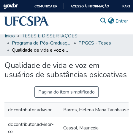
COMUNICA BR
ACESSO À INFORMAÇÃO
PARTI
IR
(c
Entrar
PARA
O
Início
TESES E DISSERTAÇÕES
CONTEÚDO
Comunidades & Coleções
Programa de Pós-Graduação em Ciências da Saúde
PPGCS - Teses
Qualidade de vida e voz em usuários de substâncias psicoativas
Busca Facetada
Qualidade de vida e voz em
Estatísticas
usuários de substâncias psicoativas
Autoarquivamento
Sobre o RI-UFCSPA
Página do item simplificado
FAQ
dc.contributor.advisor
Barros, Helena Maria Tannhauser
Ajuda
dc.contributor.advisor-
Cassol, Mauriceia
co