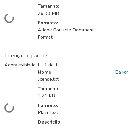
Tamanho:
26.93 MB
ando...
Formato:
Adobe Portable Document
Format
Licença do pacote
Agora exibindo
1 - 1 de 1
Nome:
Baixar
license.txt
Tamanho:
1.71 KB
Formato:
ando...
Plain Text
Descrição: