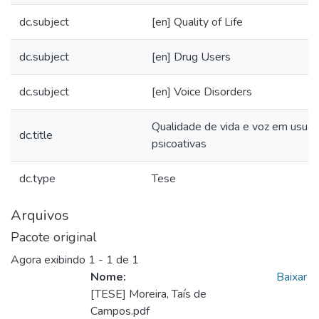
dc.subject
[en] Quality of Life
dc.subject
[en] Drug Users
dc.subject
[en] Voice Disorders
Qualidade de vida e voz em usuár
dc.title
psicoativas
dc.type
Tese
Arquivos
Pacote original
Agora exibindo
1 - 1 de 1
Nome:
Baixar
[TESE] Moreira, Taís de
Campos.pdf