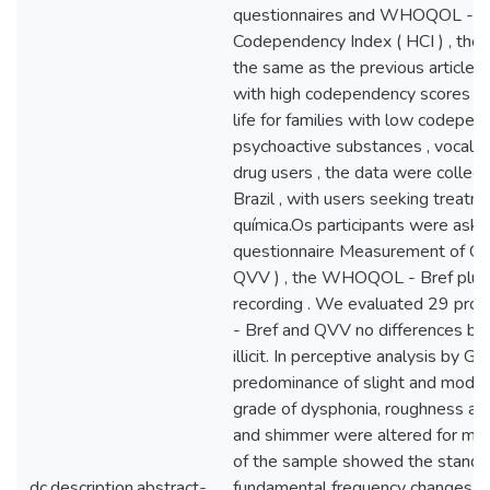
questionnaires and WHOQOL - Br
Codependency Index ( HCI ) , th
the same as the previous article .
with high codependency scores sh
life for families with low codepen
psychoactive substances , vocal and
drug users , the data were collect
Brazil , with users seeking treatme
química.Os participants were ask
questionnaire Measurement of Qual
QVV ) , the WHOQOL - Bref plus 
recording . We evaluated 29 pro
- Bref and QVV no differences bet
illicit. In perceptive analysis by
predominance of slight and modera
grade of dysphonia, roughness and i
and shimmer were altered for m
of the sample showed the standar
dc.description.abstract-
fundamental frequency changes ( S