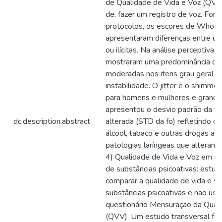
de Qualidade de Vida e Voz (QVV
de, fazer um registro de voz. For
protocolos, os escores de Whoq
apresentaram diferenças entre usu
ou ilícitas. Na análise perceptiv
mostraram uma predominância de 
moderadas nos itens grau geral da
instabilidade. O jitter e o shimme
para homens e mulheres e grande
apresentou o desvio padrão da fr
dc.description.abstract
alterada (STD da fo) refletindo q
álcool, tabaco e outras drogas au
patologias laríngeas que alteram 
4) Qualidade de Vida e Voz em us
de substâncias psicoativas: estudo
comparar a qualidade de vida e v
substâncias psicoativas e não usu
questionário Mensuração da Qual
(QVV). Um estudo transversal foi 