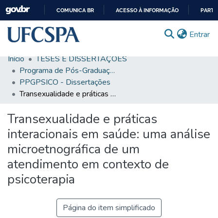
COMUNICA BR
ACESSO À INFORMAÇÃO
PARTI
IR
(c
Entrar
PARA
O
Início
TESES E DISSERTAÇÕES
CONTEÚDO
Comunidades & Coleções
Programa de Pós-Graduação em Psicologia e Saúde
PPGPSICO - Dissertações
Busca Facetada
Transexualidade e práticas interacionais em saúde: uma análise microetnográfica de um atendimento em contexto de psicoterapia
Estatísticas
Transexualidade e práticas
Autoarquivamento
interacionais em saúde: uma análise
Sobre o RI-UFCSPA
microetnográfica de um
atendimento em contexto de
FAQ
psicoterapia
Ajuda
Página do item simplificado