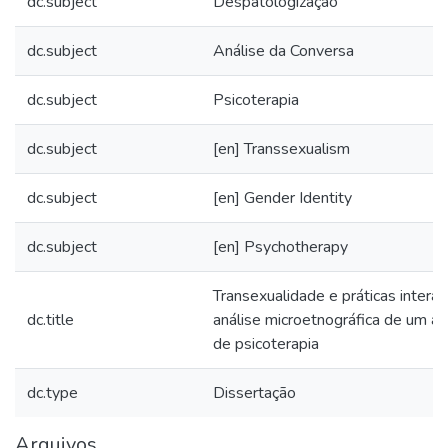
dc.subject
Despatologização
dc.subject
Análise da Conversa
dc.subject
Psicoterapia
dc.subject
[en] Transsexualism
dc.subject
[en] Gender Identity
dc.subject
[en] Psychotherapy
Transexualidade e práticas intera
dc.title
análise microetnográfica de um 
de psicoterapia
dc.type
Dissertação
Arquivos