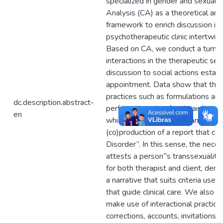
specialized in gender and sexuali
Analysis (CA) as a theoretical an
framework to enrich discussion in t
psychotherapeutic clinic intertwin
Based on CA, we conduct a turn-b
interactions in the therapeutic sett
discussion to social actions estab
appointment. Data show that the u
practices such as formulations an
dc.description.abstract-
perform the role of maintaining an 
en
which constitutes, in the analyze
(co)production of a report that cer
Disorder”. In this sense, the neces
attests a person‟s transsexuality
for both therapist and client, dem
a narrative that suits criteria use
that guide clinical care. We also p
make use of interactional practice
corrections, accounts, invitations, 