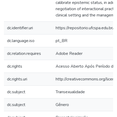
calibrate epistemic status, in addi
negotiation of interactional practi
clinical setting and the managemen
dc.identifier.uri
https://repositorio.ufcspa.edu.
dc.language.iso
pt_BR
dc.relation.requires
Adobe Reader
dc.rights
Acesso Aberto Após Período de
dc.rights.uri
http://creativecommons.org/licen
dc.subject
Transexualidade
dc.subject
Gênero