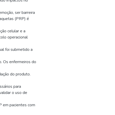
ando impactos no
remoção, ser barreira
plaquetas (PRP) é
ção celular e a
colo operacional
ual foi submetido a
ção. Os enfermeiros do
idação do produto.
ssários para
validar o uso de
RP em pacientes com