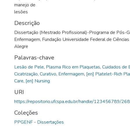
manejo de
lesões
Descrição
Dissertação (Mestrado Profissional)-Programa de Pós-
Enfermagem, Fundação Universidade Federal de Ciências
Alegre
Palavras-chave
Lesão de Pele
,
Plasma Rico em Plaquetas
,
Cuidados de
Cicatrização
,
Curativo
,
Enfermagem
,
[en] Platelet-Rich P
Care
,
[en] Nursing
URI
https://repositorio.ufcspa.edu.br/handle/123456789/26
Coleções
PPGENF - Dissertações