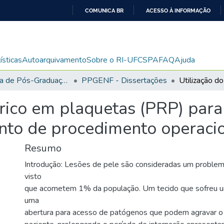
COMUNICA BR
ACESSO À INFORMAÇÃO
IR
PARA
O
ísticas
Autoarquivamento
Sobre o RI-UFCSPA
FAQ
Ajuda
CONTEÚDO
Programa de Pós-Graduação em Enfermagem
PPGENF - Dissertações
rico em plaquetas (PRP) para 
nto de procedimento operaci
Resumo
Introdução: Lesões de pele são consideradas um problem
visto
que acometem 1% da população. Um tecido que sofreu um
uma
abertura para acesso de patógenos que podem agravar o 