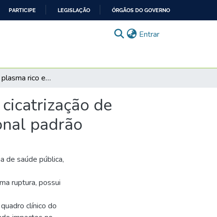
PARTICIPE
LEGISLAÇÃO
ÓRGÃOS DO GOVERNO
(current)
Entrar
Utilização do plasma rico em plaquetas (PRP) para cicatrização de lesões: desenvolvimento de procedimento operacional padrão
cicatrização de
onal padrão
a de saúde pública,
a ruptura, possui
quadro clínico do