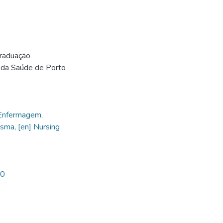
Graduação
 da Saúde de Porto
 Enfermagem
,
lasma
,
[en] Nursing
80