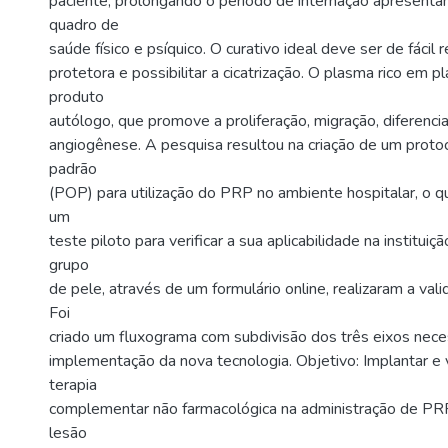
paciente, prolongando o período de internação apresent
quadro de
saúde físico e psíquico. O curativo ideal deve ser de fácil 
protetora e possibilitar a cicatrização. O plasma rico em 
produto
autólogo, que promove a proliferação, migração, diferencia
angiogênese. A pesquisa resultou na criação de um proto
padrão
(POP) para utilização do PRP no ambiente hospitalar, o q
um
teste piloto para verificar a sua aplicabilidade na institui
grupo
de pele, através de um formulário online, realizaram a val
Foi
criado um fluxograma com subdivisão dos três eixos nece
implementação da nova tecnologia. Objetivo: Implantar e 
terapia
complementar não farmacológica na administração de P
lesão