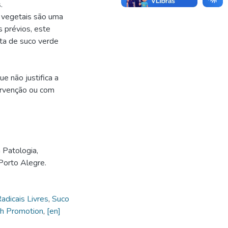
.
e vegetais são uma
s prévios, este
ta de suco verde
ue não justifica a
tervenção ou com
Patologia,
Porto Alegre.
adicais Livres
,
Suco
th Promotion
,
[en]