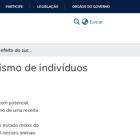
PARTICIPE
LEGISLAÇÃO
ÓRGÃOS DO GOVERNO
(current)
Entrar
Avaliação do efeito do suco verde sobre o metabolismo de indivíduos adultos
ismo de indivíduos
com potencial
mo de uma receita
 o estado redox do
l nesses animais