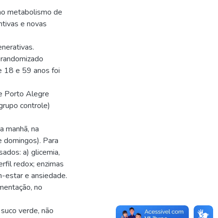
 no metabolismo de
entivas e novas
nerativas.
o randomizado
e 18 e 59 anos foi
e Porto Alegre
grupo controle)
da manhã, na
e domingos). Para
ados: a) glicemia,
perfil redox; enzimas
m-estar e ansiedade.
ementação, no
 suco verde, não