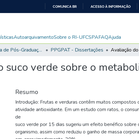
COMUNICA BR
ACESSO À INFORMAÇÃO
IR
PARA
O
ísticas
Autoarquivamento
Sobre o RI-UFCSPA
FAQ
Ajuda
CONTEÚDO
Programa de Pós-Graduação em Patologia
PPGPAT - Dissertações
do suco verde sobre o metabol
Resumo
Introdução: Frutas e verduras contêm muitos compostos 
atividade antioxidante. Em um estudo com ratos, o consu
de
suco verde por 15 dias sugeriu um efeito benéfico sobre
organismo, assim como reduziu o ganho de massa corpora