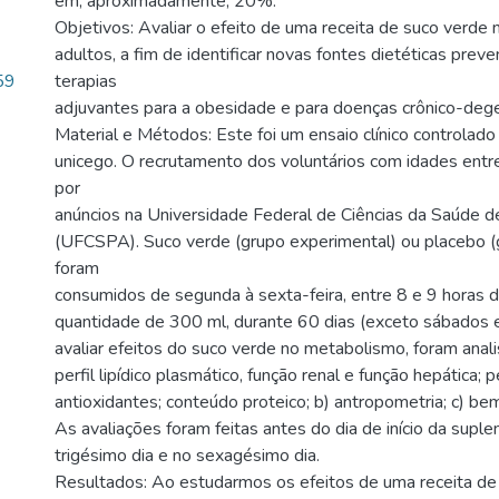
em, aproximadamente, 20%.
Objetivos: Avaliar o efeito de uma receita de suco verde
adultos, a fim de identificar novas fontes dietéticas prev
59
terapias
adjuvantes para a obesidade e para doenças crônico-dege
Material e Métodos: Este foi um ensaio clínico controlad
unicego. O recrutamento dos voluntários com idades entr
por
anúncios na Universidade Federal de Ciências da Saúde d
(UFCSPA). Suco verde (grupo experimental) ou placebo (
foram
consumidos de segunda à sexta-feira, entre 8 e 9 horas 
quantidade de 300 ml, durante 60 dias (exceto sábados 
avaliar efeitos do suco verde no metabolismo, foram analis
perfil lipídico plasmático, função renal e função hepática; 
antioxidantes; conteúdo proteico; b) antropometria; c) be
As avaliações foram feitas antes do dia de início da supl
trigésimo dia e no sexagésimo dia.
Resultados: Ao estudarmos os efeitos de uma receita de