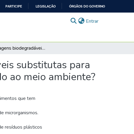
PARTICIPE
LEGISLAÇÃO
ÓRGÃOS DO GOVERNO
(current)
Entrar
Embalagens biodegradáveis para alimentos: possíveis substitutas para embalagens plásticas diminuindo o impacto causado ao meio ambiente?
is substitutas para
do ao meio ambiente?
limentos que tem
 de microrganismos.
e resíduos plásticos