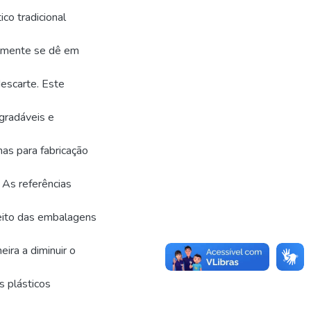
co tradicional
almente se dê em
descarte. Este
gradáveis e
as para fabricação
As referências
eito das embalagens
ira a diminuir o
s plásticos