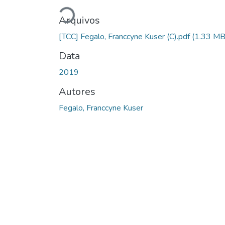
Carregando...
Arquivos
[TCC] Fegalo, Franccyne Kuser (C).pdf
(1.33 MB
Data
2019
Autores
Fegalo, Franccyne Kuser