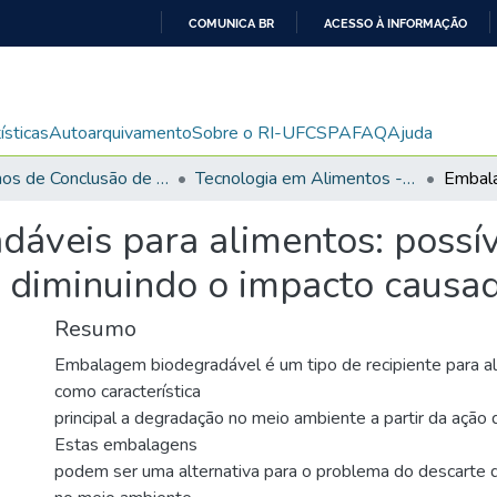
COMUNICA BR
ACESSO À INFORMAÇÃO
IR
PARA
O
ísticas
Autoarquivamento
Sobre o RI-UFCSPA
FAQ
Ajuda
CONTEÚDO
Trabalhos de Conclusão de Curso de Graduação
Tecnologia em Alimentos - TCC
áveis para alimentos: possíve
 diminuindo o impacto causa
Resumo
Embalagem biodegradável é um tipo de recipiente para a
como característica
principal a degradação no meio ambiente a partir da ação
Estas embalagens
podem ser uma alternativa para o problema do descarte d