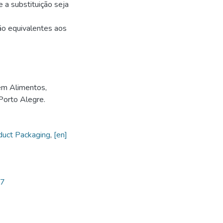
 a substituição seja
são equivalentes aos
em Alimentos,
Porto Alegre.
duct Packaging
,
[en]
47