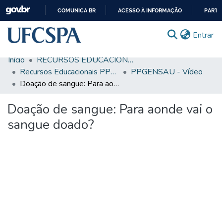
COMUNICA BR
ACESSO À INFORMAÇÃO
PARTI
IR
(c
Entrar
PARA
O
Início
RECURSOS EDUCACIONAIS
CONTEÚDO
Comunidades & Coleções
Recursos Educacionais PPGENSAU
PPGENSAU - Vídeo
Doação de sangue: Para aonde vai o sangue doado?
Busca Facetada
Doação de sangue: Para aonde vai o
Estatísticas
sangue doado?
Autoarquivamento
Sobre o RI-UFCSPA
FAQ
Ajuda