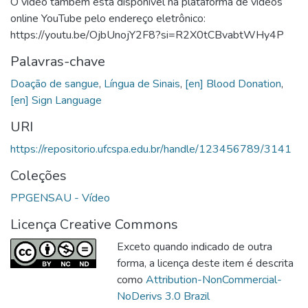
O vídeo também está disponível na plataforma de vídeos
online YouTube pelo endereço eletrônico:
https://youtu.be/OjbUnojY2F8?si=R2X0tCBvabtWHy4P
Palavras-chave
Doação de sangue
,
Língua de Sinais
,
[en] Blood Donation
,
[en] Sign Language
URI
https://repositorio.ufcspa.edu.br/handle/123456789/3141
Coleções
PPGENSAU - Vídeo
Licença Creative Commons
Exceto quando indicado de outra
forma, a licença deste item é descrita
como
Attribution-NonCommercial-
NoDerivs 3.0 Brazil