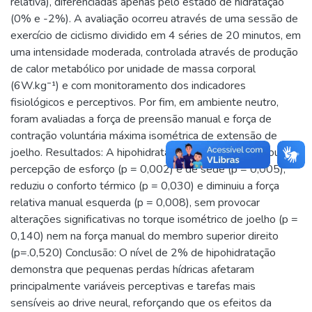
relativa), diferenciadas apenas pelo estado de hidratação
(0% e -2%). A avaliação ocorreu através de uma sessão de
exercício de ciclismo dividido em 4 séries de 20 minutos, em
uma intensidade moderada, controlada através de produção
de calor metabólico por unidade de massa corporal
(6W.kg⁻¹) e com monitoramento dos indicadores
fisiológicos e perceptivos. Por fim, em ambiente neutro,
foram avaliadas a força de preensão manual e força de
contração voluntária máxima isométrica de extensão de
joelho. Resultados: A hipohidratação de ~2% aumentou a
percepção de esforço (p = 0,002) e de sede (p = 0,005),
reduziu o conforto térmico (p = 0,030) e diminuiu a força
relativa manual esquerda (p = 0,008), sem provocar
alterações significativas no torque isométrico de joelho (p =
0,140) nem na força manual do membro superior direito
(p=.0,520) Conclusão: O nível de 2% de hipohidratação
demonstra que pequenas perdas hídricas afetaram
principalmente variáveis perceptivas e tarefas mais
sensíveis ao drive neural, reforçando que os efeitos da