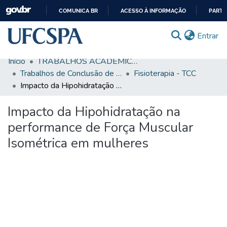
COMUNICA BR
ACESSO À INFORMAÇÃO
PARTI
IR
(c
Entrar
PARA
O
Início
TRABALHOS ACADÊMICOS
CONTEÚDO
Comunidades & Coleções
Trabalhos de Conclusão de Curso de Graduação
Fisioterapia - TCC
Impacto da Hipohidratação na performance de Força Muscular Isométrica em mulheres
Busca Facetada
Impacto da Hipohidratação na
Estatísticas
performance de Força Muscular
Autoarquivamento
Isométrica em mulheres
Sobre o RI-UFCSPA
FAQ
Ajuda