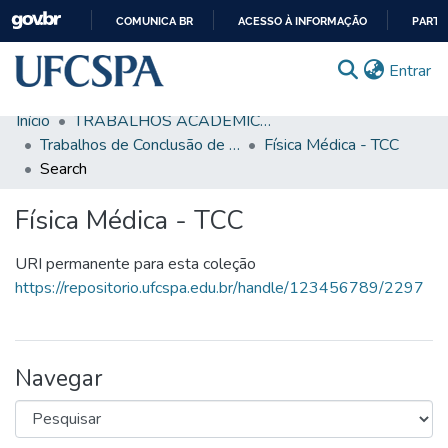
COMUNICA BR
ACESSO À INFORMAÇÃO
PARTI
IR
(c
Entrar
PARA
O
Início
TRABALHOS ACADÊMICOS
CONTEÚDO
Comunidades & Coleções
Trabalhos de Conclusão de Curso de Graduação
Física Médica - TCC
Search
Busca Facetada
Física Médica - TCC
Estatísticas
Autoarquivamento
URI permanente para esta coleção
https://repositorio.ufcspa.edu.br/handle/123456789/2297
Sobre o RI-UFCSPA
FAQ
Navegar
Ajuda