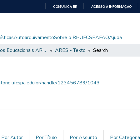
COMUNICA BR
ACESSO À INFORMAÇÃO
IR
PARA
O
ísticas
Autoarquivamento
Sobre o RI-UFCSPA
FAQ
Ajuda
CONTEÚDO
Recursos Educacionais ARES/UNA-SUS
ARES - Texto
Search
sitorio.ufcspa.edu.br/handle/123456789/1043
Por Autor
Por Título
Por Assunto
Por Categori