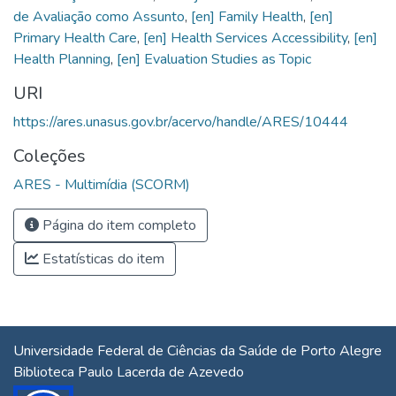
de Avaliação como Assunto
,
[en] Family Health
,
[en]
Primary Health Care
,
[en] Health Services Accessibility
,
[en]
Health Planning
,
[en] Evaluation Studies as Topic
URI
https://ares.unasus.gov.br/acervo/handle/ARES/10444
Coleções
ARES - Multimídia (SCORM)
Página do item completo
Estatísticas do item
Universidade Federal de Ciências da Saúde de Porto Alegre
Biblioteca Paulo Lacerda de Azevedo