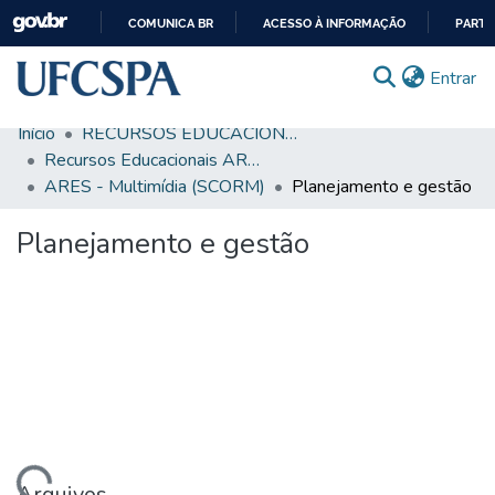
COMUNICA BR
ACESSO À INFORMAÇÃO
PARTI
IR
(c
Entrar
PARA
O
Início
RECURSOS EDUCACIONAIS
CONTEÚDO
Comunidades & Coleções
Recursos Educacionais ARES/UNA-SUS
ARES - Multimídia (SCORM)
Planejamento e gestão
Busca Facetada
Planejamento e gestão
Estatísticas
Autoarquivamento
Sobre o RI-UFCSPA
FAQ
Ajuda
Arquivos