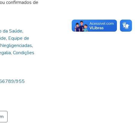
e/ou confirmados de
 da Saúde
,
úde
,
Equipe de
Negligenciadas
,
galia
,
Condições
23456789/955
em