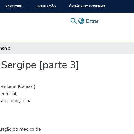
PARTICIPE
LEGISLAÇÃO
ÓRGÃOS DO GOVERNO
(current)
Entrar
Caso Vila Caju: Leishmaniose visceral (Calazar) em Sergipe [parte 3]
 Sergipe [parte 3]
isceral (Calazar)
erencial,
sta condição na
tuação do médico de