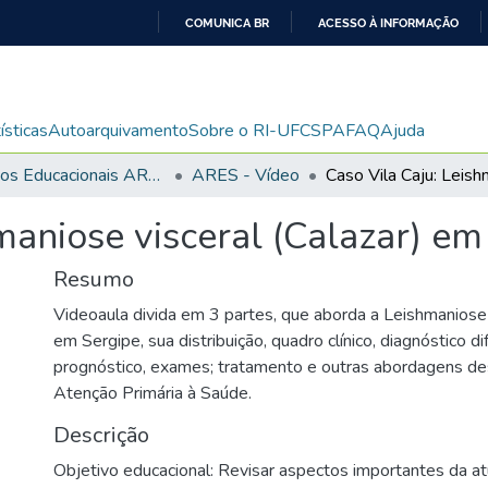
COMUNICA BR
ACESSO À INFORMAÇÃO
IR
PARA
O
ísticas
Autoarquivamento
Sobre o RI-UFCSPA
FAQ
Ajuda
CONTEÚDO
Recursos Educacionais ARES/UNA-SUS
ARES - Vídeo
maniose visceral (Calazar) em
Resumo
Videoaula divida em 3 partes, que aborda a Leishmaniose v
em Sergipe, sua distribuição, quadro clínico, diagnóstico dif
prognóstico, exames; tratamento e outras abordagens de
Atenção Primária à Saúde.
Descrição
Objetivo educacional: Revisar aspectos importantes da a