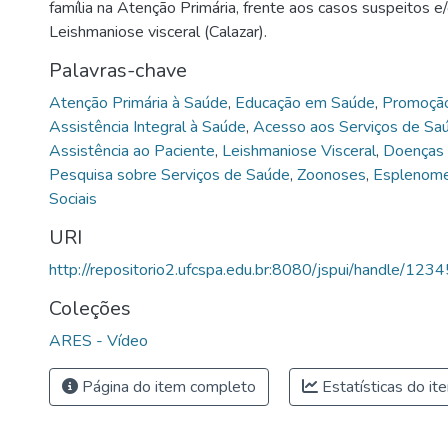
família na Atenção Primária, frente aos casos suspeitos 
Leishmaniose visceral (Calazar).
Palavras-chave
Atenção Primária à Saúde
,
Educação em Saúde
,
Promoção
Assistência Integral à Saúde
,
Acesso aos Serviços de Sa
Assistência ao Paciente
,
Leishmaniose Visceral
,
Doenças 
Pesquisa sobre Serviços de Saúde
,
Zoonoses
,
Esplenome
Sociais
URI
http://repositorio2.ufcspa.edu.br:8080/jspui/handle/1
Coleções
ARES - Vídeo
Página do item completo
Estatísticas do it