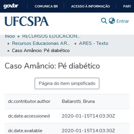
COMUNICA BR
ACESSO À INFORMAÇÃO
PARTI
IR
(c
Entrar
PARA
O
Início
RECURSOS EDUCACIONAIS
CONTEÚDO
Comunidades & Coleções
Recursos Educacionais ARES/UNA-SUS
ARES - Texto
Caso Amâncio: Pé diabético
Busca Facetada
Caso Amâncio: Pé diabético
Estatísticas
Autoarquivamento
Página do item simplificado
Sobre o RI-UFCSPA
FAQ
dc.contributor.author
Ballarotti, Bruna
Ajuda
dc.date.accessioned
2020-01-15T14:03:30Z
dc.date.available
2020-01-15T14:03:30Z