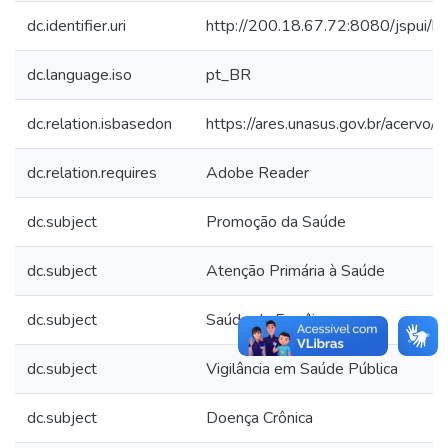
dc.identifier.uri
http://200.18.67.72:8080/jspui
dc.language.iso
pt_BR
dc.relation.isbasedon
https://ares.unasus.gov.br/acerv
dc.relation.requires
Adobe Reader
dc.subject
Promoção da Saúde
dc.subject
Atenção Primária à Saúde
dc.subject
Saúde da Família
dc.subject
Vigilância em Saúde Pública
dc.subject
Doença Crônica