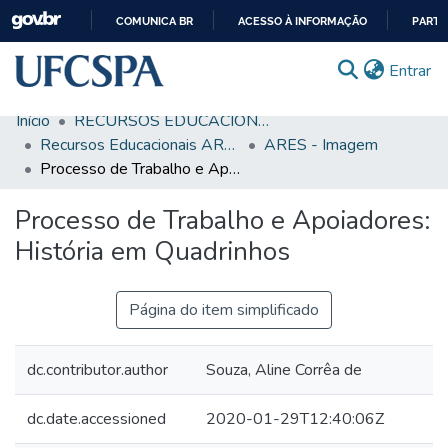
COMUNICA BR
ACESSO À INFORMAÇÃO
PARTI
IR
(c
Entrar
PARA
O
Início
RECURSOS EDUCACIONAIS
CONTEÚDO
Comunidades & Coleções
Recursos Educacionais ARES/UNA-SUS
ARES - Imagem
Processo de Trabalho e Apoiadores: História em Quadrinhos
Busca Facetada
Processo de Trabalho e Apoiadores:
Estatísticas
História em Quadrinhos
Autoarquivamento
Sobre o RI-UFCSPA
Página do item simplificado
FAQ
dc.contributor.author
Souza, Aline Corrêa de
Ajuda
dc.date.accessioned
2020-01-29T12:40:06Z