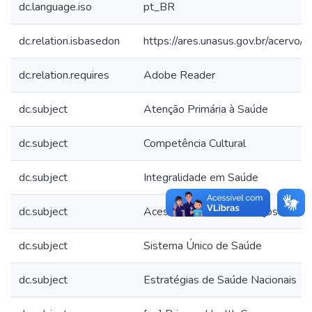
dc.language.iso
pt_BR
dc.relation.isbasedon
https://ares.unasus.gov.br/acerv
dc.relation.requires
Adobe Reader
dc.subject
Atenção Primária à Saúde
dc.subject
Competência Cultural
dc.subject
Integralidade em Saúde
dc.subject
Acessibilidade aos Serviços de Sa
dc.subject
Sistema Único de Saúde
dc.subject
Estratégias de Saúde Nacionais