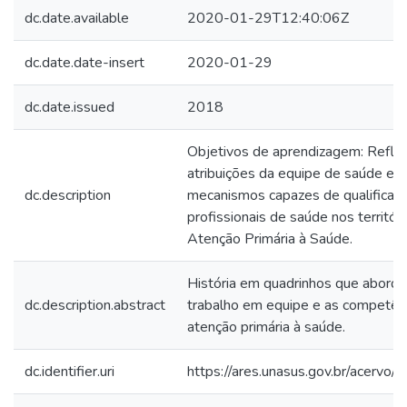
dc.date.available
2020-01-29T12:40:06Z
dc.date.date-insert
2020-01-29
dc.date.issued
2018
Objetivos de aprendizagem: Reflet
atribuições da equipe de saúde e 
dc.description
mecanismos capazes de qualificar 
profissionais de saúde nos territór
Atenção Primária à Saúde.
História em quadrinhos que aborda
dc.description.abstract
trabalho em equipe e as competênc
atenção primária à saúde.
dc.identifier.uri
https://ares.unasus.gov.br/acerv