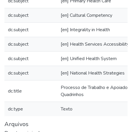
dc.subject
[en] Primary Health Care
dc.subject
[en] Cultural Competency
dc.subject
[en] Integrality in Health
dc.subject
[en] Health Services Accessibility
dc.subject
[en] Unified Health System
dc.subject
[en] National Health Strategies
Processo de Trabalho e Apoiadores
dc.title
Quadrinhos
dc.type
Texto
Arquivos