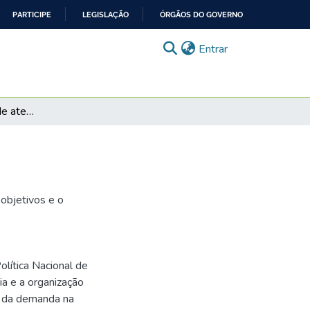
PARTICIPE
LEGISLAÇÃO
ÓRGÃOS DO GOVERNO
(current)
Entrar
Caso Antônia: Rede de atenção à saúde bucal
objetivos e o
lítica Nacional de
a e a organização
o da demanda na