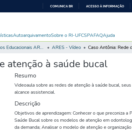
COMUNICA BR
ACESSO À INFORMAÇÃO
IR
PARA
O
ísticas
Autoarquivamento
Sobre o RI-UFCSPA
FAQ
Ajuda
CONTEÚDO
Recursos Educacionais ARES/UNA-SUS
ARES - Vídeo
e atenção à saúde bucal
Resumo
Videoaula sobre as redes de atenção à saúde bucal, seus 
alcance assistencial.
Descrição
Objetivos de aprendizagem: Conhecer o que preconiza a Po
Saúde Bucal sobre os modelos de atenção em odontologi
da demanda; Analisar o modelo de atenção e organizaçã