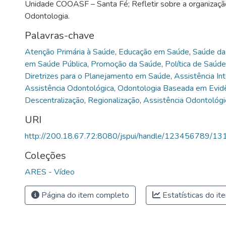
Unidade COOASF – Santa Fé; Refletir sobre a organiza
Odontologia.
Palavras-chave
Atenção Primária à Saúde
,
Educação em Saúde
,
Saúde da 
em Saúde Pública
,
Promoção da Saúde
,
Política de Saúde
Diretrizes para o Planejamento em Saúde
,
Assistência In
Assistência Odontológica
,
Odontologia Baseada em Evid
Descentralização
,
Regionalização
,
Assistência Odontológic
URI
http://200.18.67.72:8080/jspui/handle/123456789/13
Coleções
ARES - Vídeo
Página do item completo
Estatísticas do it