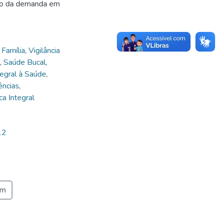
ção da demanda em
Família
,
Vigilância
,
Saúde Bucal
,
tegral à Saúde
,
ências
,
a Integral
12
em