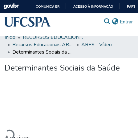
COMUNICA BR
ACESSO À INFORMAÇÃO
PARTI
IR
(c
Entrar
PARA
O
Início
RECURSOS EDUCACIONAIS
CONTEÚDO
Comunidades & Coleções
Recursos Educacionais ARES/UNA-SUS
ARES - Vídeo
Determinantes Sociais da Saúde
Busca Facetada
Determinantes Sociais da Saúde
Estatísticas
Autoarquivamento
Sobre o RI-UFCSPA
FAQ
regando...
Ajuda
Arquivos