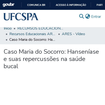
COMUNICA BR
ACESSO À INFORMAÇÃO
PARTI
IR
(c
Entrar
PARA
O
Início
RECURSOS EDUCACIONAIS
CONTEÚDO
Comunidades & Coleções
Recursos Educacionais ARES/UNA-SUS
ARES - Vídeo
Caso Maria do Socorro: Hanseníase e suas repercussões na saúde bucal
Busca Facetada
Caso Maria do Socorro: Hanseníase
Estatísticas
e suas repercussões na saúde
Autoarquivamento
bucal
Sobre o RI-UFCSPA
FAQ
Ajuda