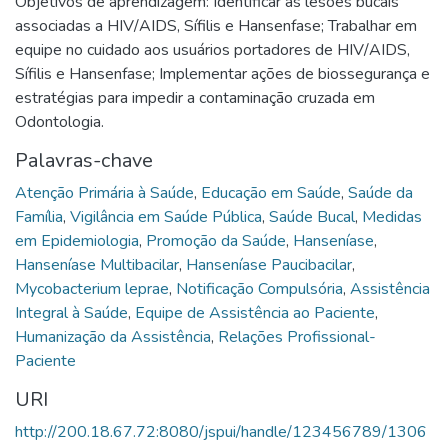
Objetivos de aprendizagem: Identificar as lesões bucais
associadas a HIV/AIDS, Sífilis e Hansenfase; Trabalhar em
equipe no cuidado aos usuários portadores de HIV/AIDS,
Sífilis e Hansenfase; Implementar ações de biossegurança e
estratégias para impedir a contaminação cruzada em
Odontologia.
Palavras-chave
Atenção Primária à Saúde
,
Educação em Saúde
,
Saúde da
Família
,
Vigilância em Saúde Pública
,
Saúde Bucal
,
Medidas
em Epidemiologia
,
Promoção da Saúde
,
Hanseníase
,
Hanseníase Multibacilar
,
Hanseníase Paucibacilar
,
Mycobacterium leprae
,
Notificação Compulsória
,
Assistência
Integral à Saúde
,
Equipe de Assistência ao Paciente
,
Humanização da Assistência
,
Relações Profissional-
Paciente
URI
http://200.18.67.72:8080/jspui/handle/123456789/1306