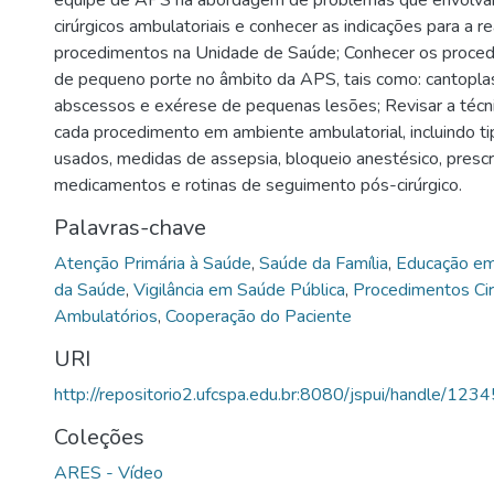
cirúrgicos ambulatoriais e conhecer as indicações para a r
procedimentos na Unidade de Saúde; Conhecer os procedi
de pequeno porte no âmbito da APS, tais como: cantopla
abscessos e exérese de pequenas lesões; Revisar a técnic
cada procedimento em ambiente ambulatorial, incluindo ti
usados, medidas de assepsia, bloqueio anestésico, prescr
medicamentos e rotinas de seguimento pós-cirúrgico.
Palavras-chave
Atenção Primária à Saúde
,
Saúde da Família
,
Educação e
da Saúde
,
Vigilância em Saúde Pública
,
Procedimentos Cir
Ambulatórios
,
Cooperação do Paciente
URI
http://repositorio2.ufcspa.edu.br:8080/jspui/handle/1
Coleções
ARES - Vídeo