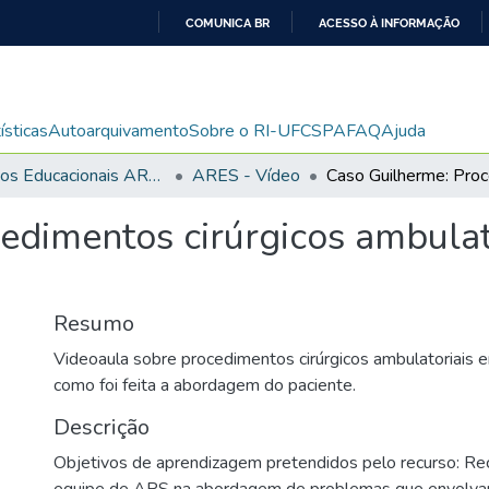
COMUNICA BR
ACESSO À INFORMAÇÃO
IR
PARA
O
ísticas
Autoarquivamento
Sobre o RI-UFCSPA
FAQ
Ajuda
CONTEÚDO
Recursos Educacionais ARES/UNA-SUS
ARES - Vídeo
edimentos cirúrgicos ambulat
Resumo
Videoaula sobre procedimentos cirúrgicos ambulatoriais e
como foi feita a abordagem do paciente.
Descrição
Objetivos de aprendizagem pretendidos pelo recurso: Re
equipe de APS na abordagem de problemas que envolv