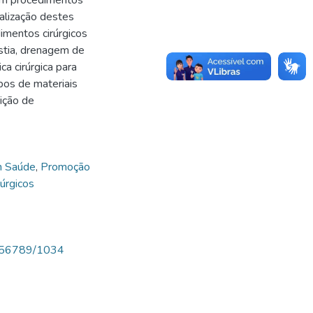
ealização destes
mentos cirúrgicos
stia, drenagem de
a cirúrgica para
pos de materiais
ição de
m Saúde
,
Promoção
úrgicos
23456789/1034