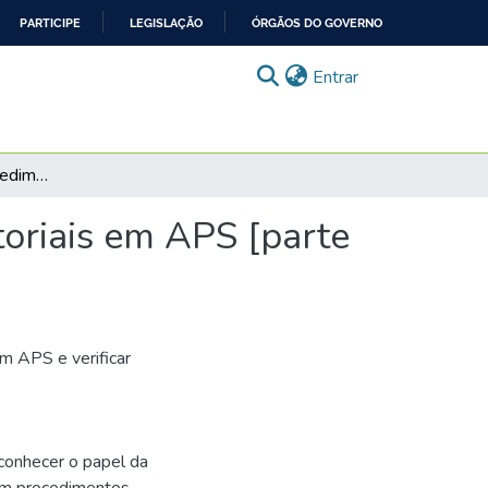
PARTICIPE
LEGISLAÇÃO
ÓRGÃOS DO GOVERNO
(current)
Entrar
Caso Guilherme: Procedimentos cirúrgicos ambulatoriais em APS [parte 1]
oriais em APS [parte
m APS e verificar
conhecer o papel da
am procedimentos