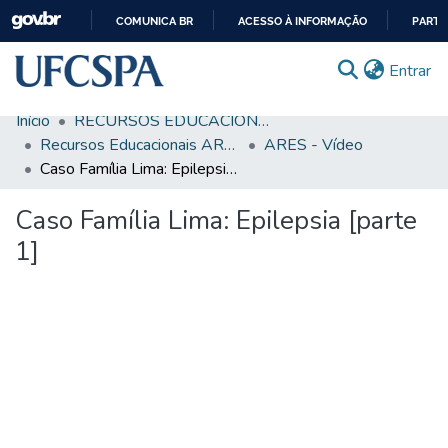
COMUNICA BR
ACESSO À INFORMAÇÃO
PARTI
IR
(c
Entrar
PARA
O
Início
RECURSOS EDUCACIONAIS
CONTEÚDO
Comunidades & Coleções
Recursos Educacionais ARES/UNA-SUS
ARES - Vídeo
Caso Família Lima: Epilepsia [parte 1]
Busca Facetada
Caso Família Lima: Epilepsia [parte
Estatísticas
1]
Autoarquivamento
Sobre o RI-UFCSPA
FAQ
Ajuda
regando...