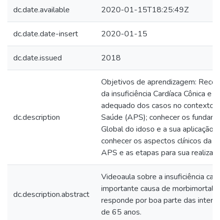
dc.date.available
2020-01-15T18:25:49Z
dc.date.date-insert
2020-01-15
dc.date.issued
2018
Objetivos de aprendizagem: Reconh
da insuficiência Cardíaca Cônica e r
adequado dos casos no contexto d
dc.description
Saúde (APS); conhecer os fundame
Global do idoso e a sua aplicação 
conhecer os aspectos clínicos da l
APS e as etapas para sua realizaçã
Videoaula sobre a insuficiência car
importante causa de morbimortali
dc.description.abstract
responde por boa parte das inter
de 65 anos.