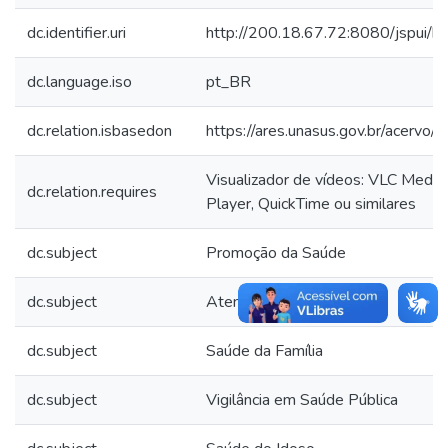
dc.identifier.uri
http://200.18.67.72:8080/jspui
dc.language.iso
pt_BR
dc.relation.isbasedon
https://ares.unasus.gov.br/acerv
Visualizador de vídeos: VLC Medi
dc.relation.requires
Player, QuickTime ou similares
dc.subject
Promoção da Saúde
dc.subject
Atenção Primária à Saúde
dc.subject
Saúde da Família
dc.subject
Vigilância em Saúde Pública