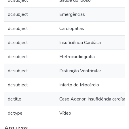
dc.subject
Saúde do Idoso
dc.subject
Emergências
dc.subject
Cardiopatias
dc.subject
Insuficiência Cardíaca
dc.subject
Eletrocardiografia
dc.subject
Disfunção Ventricular
dc.subject
Infarto do Miocárdio
dc.title
Caso Agenor: Insuficiência cardíaca
dc.type
Vídeo
Arquivos