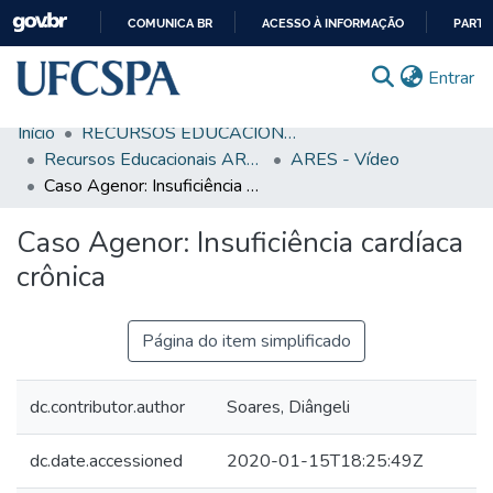
COMUNICA BR
ACESSO À INFORMAÇÃO
PARTI
IR
(c
Entrar
PARA
O
Início
RECURSOS EDUCACIONAIS
CONTEÚDO
Comunidades & Coleções
Recursos Educacionais ARES/UNA-SUS
ARES - Vídeo
Caso Agenor: Insuficiência cardíaca crônica
Busca Facetada
Caso Agenor: Insuficiência cardíaca
Estatísticas
crônica
Autoarquivamento
Sobre o RI-UFCSPA
Página do item simplificado
FAQ
dc.contributor.author
Soares, Diângeli
Ajuda
dc.date.accessioned
2020-01-15T18:25:49Z