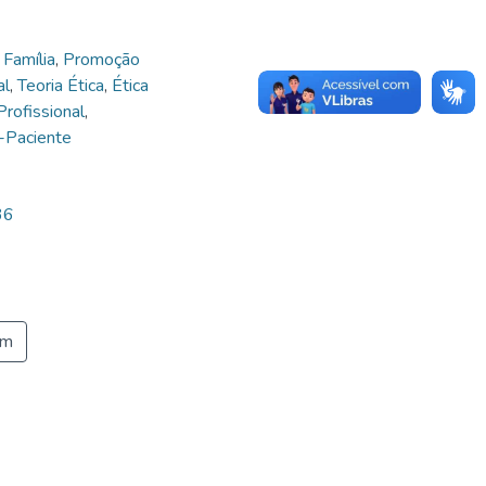
Família
,
Promoção
al
,
Teoria Ética
,
Ética
rofissional
,
l-Paciente
36
em