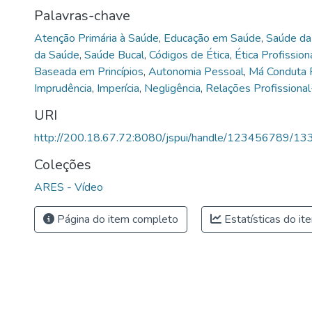
Palavras-chave
Atenção Primária à Saúde
,
Educação em Saúde
,
Saúde da 
da Saúde
,
Saúde Bucal
,
Códigos de Ética
,
Ética Profission
Baseada em Princípios
,
Autonomia Pessoal
,
Má Conduta P
Imprudência
,
Imperícia
,
Negligência
,
Relações Profissiona
URI
http://200.18.67.72:8080/jspui/handle/123456789/13
Coleções
ARES - Vídeo
Página do item completo
Estatísticas do it