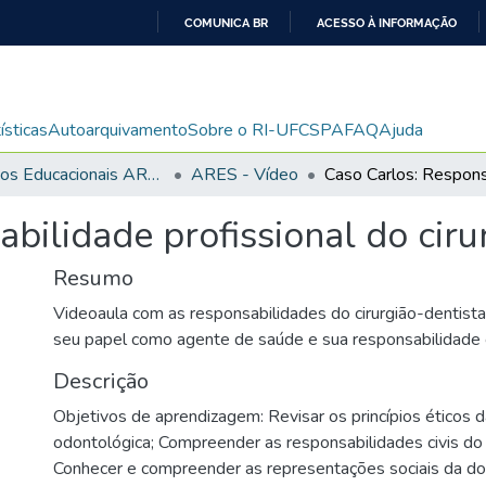
COMUNICA BR
ACESSO À INFORMAÇÃO
IR
PARA
O
ísticas
Autoarquivamento
Sobre o RI-UFCSPA
FAQ
Ajuda
CONTEÚDO
Recursos Educacionais ARES/UNA-SUS
ARES - Vídeo
bilidade profissional do ciru
Resumo
Videoaula com as responsabilidades do cirurgião-dentist
seu papel como agente de saúde e sua responsabilidade ci
Descrição
Objetivos de aprendizagem: Revisar os princípios éticos d
odontológica; Compreender as responsabilidades civis do c
Conhecer e compreender as representações sociais da dor