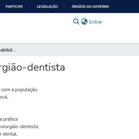
PARTICIPE
LEGISLAÇÃO
ÓRGÃOS DO GOVERNO
(current)
Entrar
Caso Carlos: Responsabilidade profissional do cirurgião-dentista
rgião-dentista
a com a população,
vil.
a prática
irurgião-dentista;
 dental.