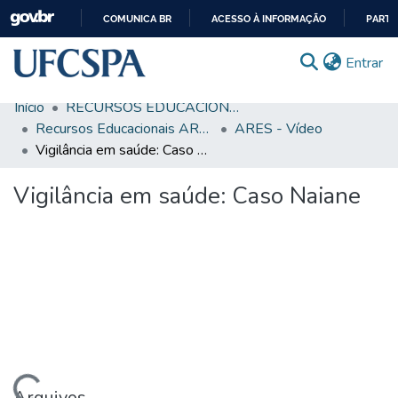
COMUNICA BR
ACESSO À INFORMAÇÃO
PARTI
IR
(c
Entrar
PARA
O
Início
RECURSOS EDUCACIONAIS
CONTEÚDO
Comunidades & Coleções
Recursos Educacionais ARES/UNA-SUS
ARES - Vídeo
Vigilância em saúde: Caso Naiane
Busca Facetada
Vigilância em saúde: Caso Naiane
Estatísticas
Autoarquivamento
Sobre o RI-UFCSPA
FAQ
Ajuda
Arquivos