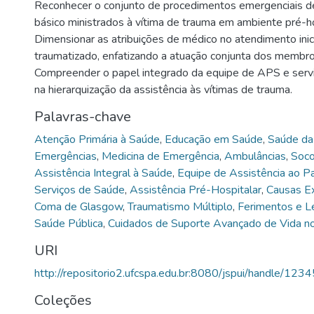
Reconhecer o conjunto de procedimentos emergenciais de
básico ministrados à vítima de trauma em ambiente pré-h
Dimensionar as atribuições de médico no atendimento inic
traumatizado, enfatizando a atuação conjunta dos membro
Compreender o papel integrado da equipe de APS e serv
na hierarquização da assistência às vítimas de trauma.
Palavras-chave
Atenção Primária à Saúde
,
Educação em Saúde
,
Saúde da 
Emergências
,
Medicina de Emergência
,
Ambulâncias
,
Soco
Assistência Integral à Saúde
,
Equipe de Assistência ao P
Serviços de Saúde
,
Assistência Pré-Hospitalar
,
Causas E
Coma de Glasgow
,
Traumatismo Múltiplo
,
Ferimentos e 
Saúde Pública
,
Cuidados de Suporte Avançado de Vida n
URI
http://repositorio2.ufcspa.edu.br:8080/jspui/handle/1
Coleções