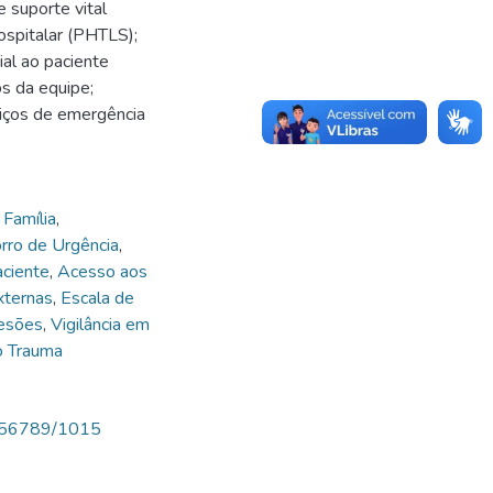
 suporte vital
ospitalar (PHTLS);
ial ao paciente
s da equipe;
iços de emergência
Família
,
rro de Urgência
,
aciente
,
Acesso aos
xternas
,
Escala de
Lesões
,
Vigilância em
o Trauma
23456789/1015