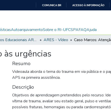
COMUNICA BR
ACESSO À INFORMAÇÃO
IR
PARA
O
ísticas
Autoarquivamento
Sobre o RI-UFCSPA
FAQ
Ajuda
CONTEÚDO
Recursos Educacionais ARES/UNA-SUS
ARES - Vídeo
 às urgências
Resumo
Videoaula aborda o tema do trauma em via pública e o pa
APS na primeira assistência.
Descrição
Objetivos de aprendizagem pretendidos pelo recurso: Ident
vítima de trauma, avaliar seu estado geral, pulso e venti
possíveis fraturas, hemorragias ou parada cardiorrespirató