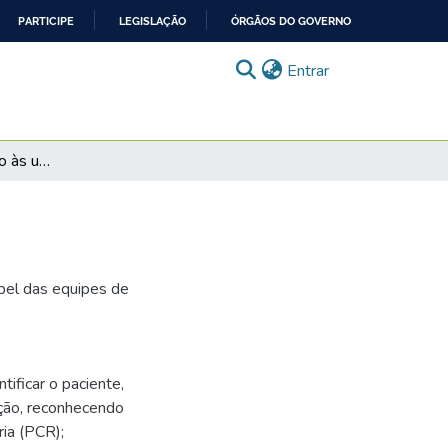
PARTICIPE
LEGISLAÇÃO
ÓRGÃOS DO GOVERNO
(current)
Entrar
Caso Marcos: Atenção às urgências
pel das equipes de
ificar o paciente,
lação, reconhecendo
ria (PCR);