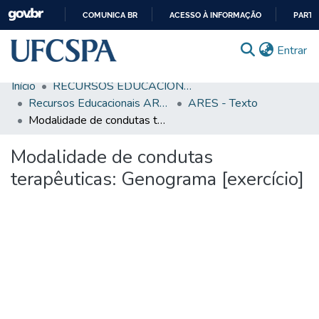
COMUNICA BR
ACESSO À INFORMAÇÃO
PARTI
IR
(c
Entrar
PARA
O
Início
RECURSOS EDUCACIONAIS
CONTEÚDO
Comunidades & Coleções
Recursos Educacionais ARES/UNA-SUS
ARES - Texto
Modalidade de condutas terapêuticas: Genograma [exercício]
Busca Facetada
Modalidade de condutas
Estatísticas
terapêuticas: Genograma [exercício]
Autoarquivamento
Sobre o RI-UFCSPA
FAQ
Ajuda