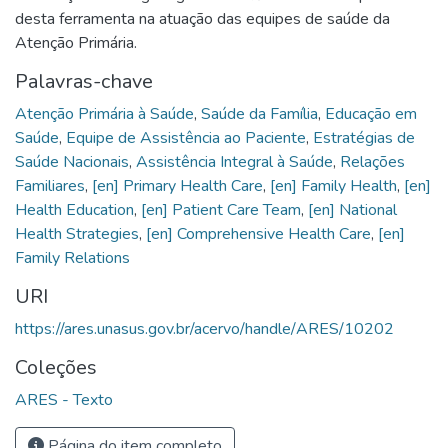
desta ferramenta na atuação das equipes de saúde da
Atenção Primária.
Palavras-chave
Atenção Primária à Saúde
,
Saúde da Família
,
Educação em
Saúde
,
Equipe de Assistência ao Paciente
,
Estratégias de
Saúde Nacionais
,
Assistência Integral à Saúde
,
Relações
Familiares
,
[en] Primary Health Care
,
[en] Family Health
,
[en]
Health Education
,
[en] Patient Care Team
,
[en] National
Health Strategies
,
[en] Comprehensive Health Care
,
[en]
Family Relations
URI
https://ares.unasus.gov.br/acervo/handle/ARES/10202
Coleções
ARES - Texto
Página do item completo