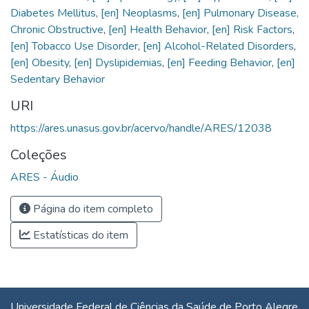
Diabetes Mellitus
,
[en] Neoplasms
,
[en] Pulmonary Disease,
Chronic Obstructive
,
[en] Health Behavior
,
[en] Risk Factors
,
[en] Tobacco Use Disorder
,
[en] Alcohol-Related Disorders
,
[en] Obesity
,
[en] Dyslipidemias
,
[en] Feeding Behavior
,
[en]
Sedentary Behavior
URI
https://ares.unasus.gov.br/acervo/handle/ARES/12038
Coleções
ARES - Áudio
Página do item completo
Estatísticas do item
Universidade Federal de Ciências da Saúde de Porto Alegre