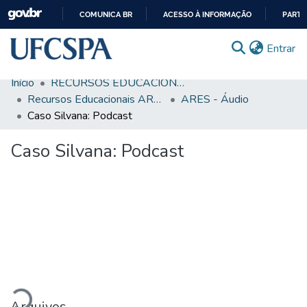
COMUNICA BR
ACESSO À INFORMAÇÃO
PARTI
IR
(c
Entrar
PARA
O
Início
RECURSOS EDUCACIONAIS
CONTEÚDO
Comunidades & Coleções
Recursos Educacionais ARES/UNA-SUS
ARES - Áudio
Caso Silvana: Podcast
Busca Facetada
Caso Silvana: Podcast
Estatísticas
Autoarquivamento
Sobre o RI-UFCSPA
FAQ
regando...
Ajuda
Arquivos