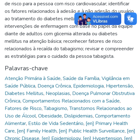
de risco para a pessoa com risco cardiovascular; identificar
os fatores relacionados à adesão e à não adesão do usuário
ao tratamento do diabetes mellitus; compreender as
intervenções de enfermagem com base no papel da equipe
diante de adultos com glicemia alterada ou diabetes
mellitus na atenção básica; reconhecer fatores de risco
relacionados à recaída do tabagismo; revisar e compreender
as estratégias para o cuidado da pessoa tabagista.
Palavras-chave
Atenção Primária à Saúde
,
Saúde da Família
,
Vigilância em
Saúde Pública
,
Doença Crônica
,
Epidemiologia
,
Hipertensão
,
Diabetes Mellitus
,
Neoplasias
,
Doença Pulmonar Obstrutiva
Crônica
,
Comportamentos Relacionados com a Saúde
,
Fatores de Risco
,
Tabagismo
,
Transtornos Relacionados ao
Uso de Álcool
,
Obesidade
,
Dislipidemias
,
Comportamento
Alimentar
,
Estilo de Vida Sedentário
,
[en] Primary Health
Care
,
[en] Family Health
,
[en] Public Health Surveillance
,
[en]
Chronic Disease
,
[en] Epidemiology
,
[en] Hypertension
,
[en]