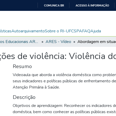
COMUNICA BR
ACESSO À INFORMAÇÃO
IR
PARA
O
ísticas
Autoarquivamento
Sobre o RI-UFCSPA
FAQ
Ajuda
CONTEÚDO
Recursos Educacionais ARES/UNA-SUS
ARES - Vídeo
es de violência: Violência d
Resumo
Videoaula que aborda a violência doméstica como proble
seus indicadores e políticas públicas de enfrentamento d
Atenção Primária à Saúde.
Descrição
Objetivos de aprendizagem: Reconhecer os indicadores de
doméstica, bem como conhecer as políticas públicas existe