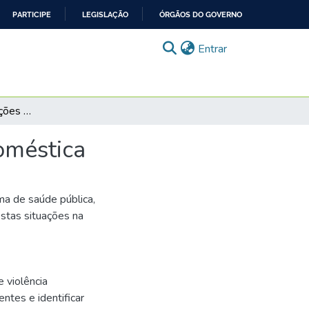
PARTICIPE
LEGISLAÇÃO
ÓRGÃOS DO GOVERNO
(current)
Entrar
Abordagem em situações de violência: Violência doméstica
oméstica
ma de saúde pública,
estas situações na
 violência
ntes e identificar