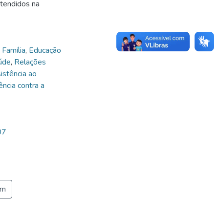
atendidos na
 Família
,
Educação
aúde
,
Relações
istência ao
ência contra a
07
em