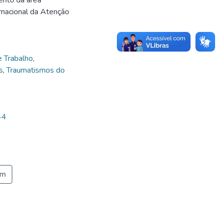
ernacional da Atenção
e Trabalho
,
s
,
Traumatismos do
44
em