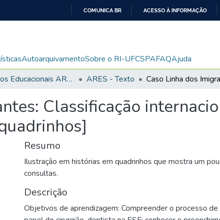
COMUNICA BR
ACESSO À INFORMAÇÃO
IR
PARA
O
ísticas
Autoarquivamento
Sobre o RI-UFCSPA
FAQ
Ajuda
CONTEÚDO
Recursos Educacionais ARES/UNA-SUS
ARES - Texto
ntes: Classificação internaci
 quadrinhos]
Resumo
Ilustração em histórias em quadrinhos que mostra um pouc
consultas.
Descrição
Objetivos de aprendizagem: Compreender o processo de 
papel do cirurgião-dentista na ESF; conhecer o preenchim