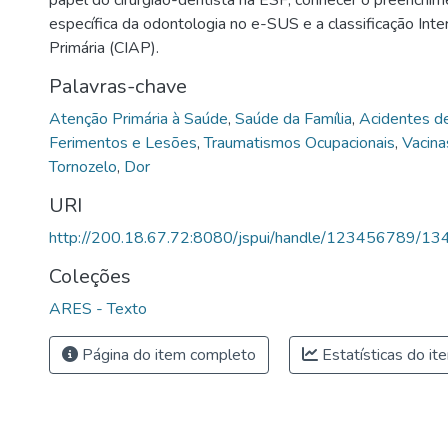
específica da odontologia no e-SUS e a classificação Int
Primária (CIAP).
Palavras-chave
Atenção Primária à Saúde
,
Saúde da Família
,
Acidentes d
Ferimentos e Lesões
,
Traumatismos Ocupacionais
,
Vacina
Tornozelo
,
Dor
URI
http://200.18.67.72:8080/jspui/handle/123456789/13
Coleções
ARES - Texto
Página do item completo
Estatísticas do it