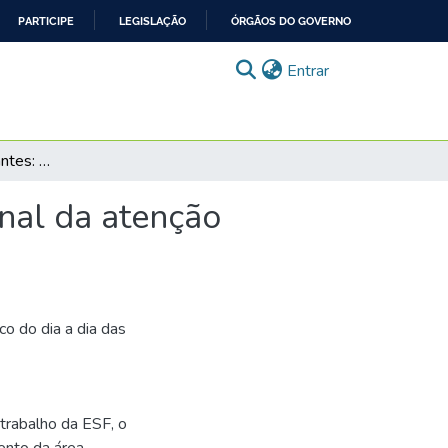
PARTICIPE
LEGISLAÇÃO
ÓRGÃOS DO GOVERNO
(current)
Entrar
Caso Linha dos Imigrantes: Classificação internacional da atenção primária [história em quadrinhos]
onal da atenção
o do dia a dia das
trabalho da ESF, o
ento da área