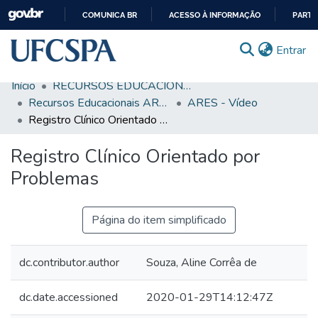
COMUNICA BR
ACESSO À INFORMAÇÃO
PARTI
IR
(c
Entrar
PARA
O
Início
RECURSOS EDUCACIONAIS
CONTEÚDO
Comunidades & Coleções
Recursos Educacionais ARES/UNA-SUS
ARES - Vídeo
Registro Clínico Orientado por Problemas
Busca Facetada
Registro Clínico Orientado por
Estatísticas
Problemas
Autoarquivamento
Sobre o RI-UFCSPA
Página do item simplificado
FAQ
dc.contributor.author
Souza, Aline Corrêa de
Ajuda
dc.date.accessioned
2020-01-29T14:12:47Z