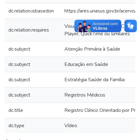
dc.relation.isbasedon
https://ares.unasus.gov.br/acerv
Visualizador de vídeos: VLC Medi
dc.relation.requires
Player, QuickTime ou similares
dc.subject
Atenção Primária à Saúde
dc.subject
Educação em Saúde
dc.subject
Estratégia Saúde da Família
dc.subject
Registros Médicos
dc.title
Registro Clínico Orientado por Pr
dc.type
Vídeo