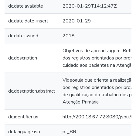
dc.date.available
2020-01-29T14:12:47Z
dc.date.date-insert
2020-01-29
dc.date.issued
2018
Objetivos de aprendizagem: Refleti
dc.description
dos registros orientados por prob
cuidado aos pacientes na Atenção 
Vídeoaula que orienta a realização
dos registros orientados por pro
dc.description.abstract
de qualificação do trabalho dos pro
Atenção Primária.
dc.identifier.uri
http://200.18.67.72:8080/jspui
dc.language.iso
pt_BR