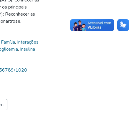
os principais
M); Reconhecer as
gonartrose.
Família
,
Interações
oglicemia
,
Insulina
23456789/1020
em