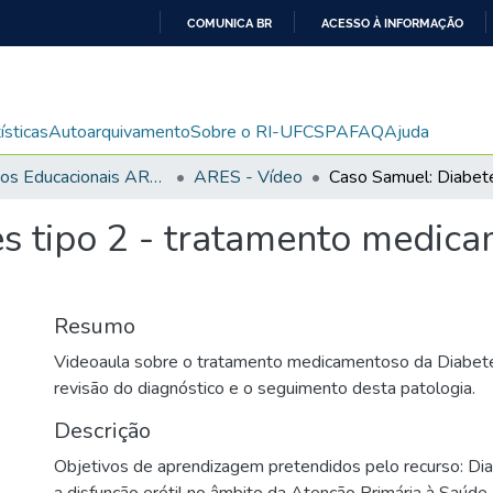
COMUNICA BR
ACESSO À INFORMAÇÃO
IR
PARA
O
ísticas
Autoarquivamento
Sobre o RI-UFCSPA
FAQ
Ajuda
CONTEÚDO
Recursos Educacionais ARES/UNA-SUS
ARES - Vídeo
s tipo 2 - tratamento medic
Resumo
Videoaula sobre o tratamento medicamentoso da Diabete
revisão do diagnóstico e o seguimento desta patologia.
Descrição
Objetivos de aprendizagem pretendidos pelo recurso: Dia
a disfunção erétil no âmbito da Atenção Primária à Saúde