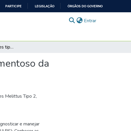
PARTICIPE
LEGISLAÇÃO
ÓRGÃOS DO GOVERNO
(current)
Entrar
Caso Samuel: Diabetes tipo 2 - tratamento medicamentoso da hiperglicemia
amentoso da
s Melittus Tipo 2,
gnosticar e manejar
 (APS); Conhecer as