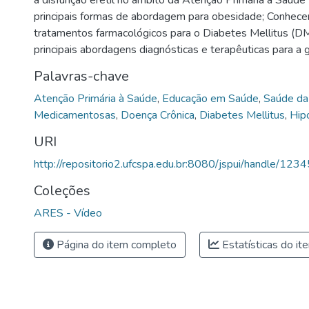
principais formas de abordagem para obesidade; Conhecer 
tratamentos farmacológicos para o Diabetes Mellitus (D
principais abordagens diagnósticas e terapêuticas para a 
Palavras-chave
Atenção Primária à Saúde
,
Educação em Saúde
,
Saúde da 
Medicamentosas
,
Doença Crônica
,
Diabetes Mellitus
,
Hip
URI
http://repositorio2.ufcspa.edu.br:8080/jspui/handle/1
Coleções
ARES - Vídeo
Página do item completo
Estatísticas do it