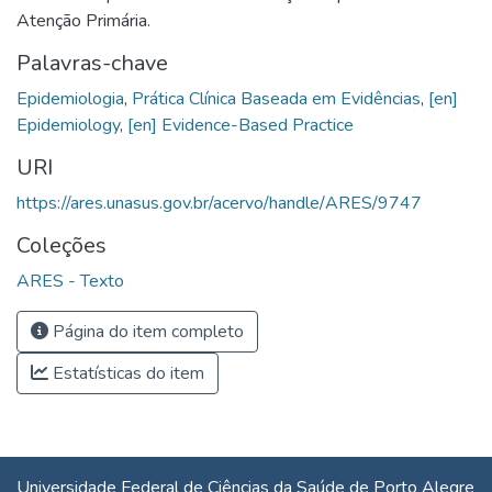
Atenção Primária.
Palavras-chave
Epidemiologia
,
Prática Clínica Baseada em Evidências
,
[en]
Epidemiology
,
[en] Evidence-Based Practice
URI
https://ares.unasus.gov.br/acervo/handle/ARES/9747
Coleções
ARES - Texto
Página do item completo
Estatísticas do item
Universidade Federal de Ciências da Saúde de Porto Alegre