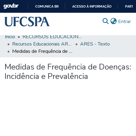
COMUNICA BR
ACESSO À INFORMAÇÃO
PARTI
IR
(c
Entrar
PARA
O
Início
RECURSOS EDUCACIONAIS
CONTEÚDO
Comunidades & Coleções
Recursos Educacionais ARES/UNA-SUS
ARES - Texto
Medidas de Frequência de Doenças: Incidência e Prevalência
Busca Facetada
Medidas de Frequência de Doenças:
Estatísticas
Incidência e Prevalência
Autoarquivamento
Sobre o RI-UFCSPA
FAQ
Ajuda