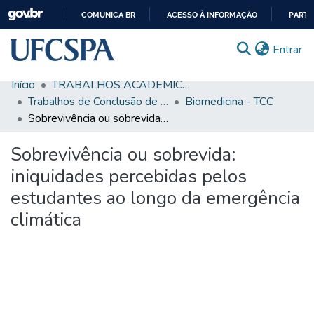
COMUNICA BR
ACESSO À INFORMAÇÃO
PARTI
IR
(c
Entrar
PARA
O
Início
TRABALHOS ACADÊMICOS
CONTEÚDO
Comunidades & Coleções
Trabalhos de Conclusão de Curso de Graduação
Biomedicina - TCC
Sobrevivência ou sobrevida: iniquidades percebidas pelos estudantes ao longo da emergência climática
Busca Facetada
Sobrevivência ou sobrevida:
Estatísticas
iniquidades percebidas pelos
Autoarquivamento
estudantes ao longo da emergência
Sobre o RI-UFCSPA
climática
FAQ
Ajuda