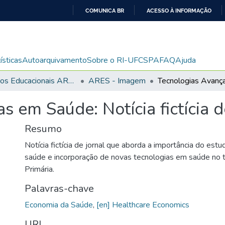
COMUNICA BR
ACESSO À INFORMAÇÃO
IR
PARA
O
ísticas
Autoarquivamento
Sobre o RI-UFCSPA
FAQ
Ajuda
CONTEÚDO
Recursos Educacionais ARES/UNA-SUS
ARES - Imagem
 em Saúde: Notícia fictícia d
Resumo
Notícia fictícia de jornal que aborda a importância do es
saúde e incorporação de novas tecnologias em saúde no 
Primária.
Palavras-chave
Economia da Saúde
,
[en] Healthcare Economics
URI