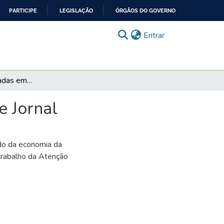
PARTICIPE
LEGISLAÇÃO
ÓRGÃOS DO GOVERNO
(current)
Entrar
Tecnologias Avançadas em Saúde: Notícia fictícia de Jornal
e Jornal
tudo da economia da
trabalho da Atenção