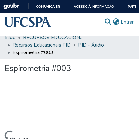
COMUNICA BR
ACESSO À INFORMAÇÃO
PARTI
IR
(c
Entrar
PARA
O
Início
RECURSOS EDUCACIONAIS
CONTEÚDO
Comunidades & Coleções
Recursos Educacionais PID
PID - Áudio
Espirometria #003
Busca Facetada
Espirometria #003
Estatísticas
Autoarquivamento
Sobre o RI-UFCSPA
FAQ
Ajuda
Arquivos