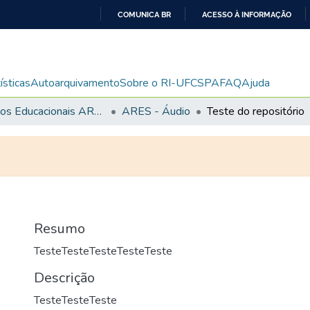
COMUNICA BR
ACESSO À INFORMAÇÃO
IR
PARA
O
ísticas
Autoarquivamento
Sobre o RI-UFCSPA
FAQ
Ajuda
CONTEÚDO
Recursos Educacionais ARES/UNA-SUS
ARES - Áudio
Teste do repositório
Resumo
TesteTesteTesteTesteTeste
Descrição
TesteTesteTeste