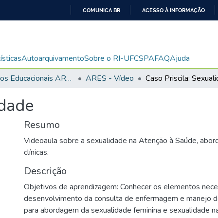
COMUNICA BR
ACESSO À INFORMAÇÃO
IR
PARA
O
ísticas
Autoarquivamento
Sobre o RI-UFCSPA
FAQ
Ajuda
CONTEÚDO
Recursos Educacionais ARES/UNA-SUS
ARES - Vídeo
Caso Priscila: Sexual
idade
Resumo
Videoaula sobre a sexualidade na Atenção à Saúde, abor
clínicas.
Descrição
Objetivos de aprendizagem: Conhecer os elementos neces
desenvolvimento da consulta de enfermagem e manejo d
para abordagem da sexualidade feminina e sexualidade na