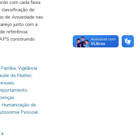
ordo com cada faixa
e classificação de
rno de Ansiedade nas
anejo junto com a
e referência;
 APS construindo
Família
,
Vigilância
aúde da Mulher
,
Sexuais
,
mportamento
oenças
,
Humanização da
utonomia Pessoal
44