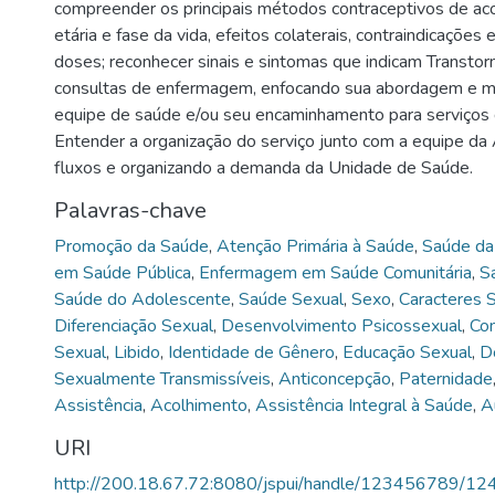
compreender os principais métodos contraceptivos de ac
etária e fase da vida, efeitos colaterais, contraindicações 
doses; reconhecer sinais e sintomas que indicam Transto
consultas de enfermagem, enfocando sua abordagem e m
equipe de saúde e/ou seu encaminhamento para serviços d
Entender a organização do serviço junto com a equipe da
fluxos e organizando a demanda da Unidade de Saúde.
Palavras-chave
Promoção da Saúde
,
Atenção Primária à Saúde
,
Saúde da 
em Saúde Pública
,
Enfermagem em Saúde Comunitária
,
S
Saúde do Adolescente
,
Saúde Sexual
,
Sexo
,
Caracteres 
Diferenciação Sexual
,
Desenvolvimento Psicossexual
,
Co
Sexual
,
Libido
,
Identidade de Gênero
,
Educação Sexual
,
D
Sexualmente Transmissíveis
,
Anticoncepção
,
Paternidade
Assistência
,
Acolhimento
,
Assistência Integral à Saúde
,
A
URI
http://200.18.67.72:8080/jspui/handle/123456789/12