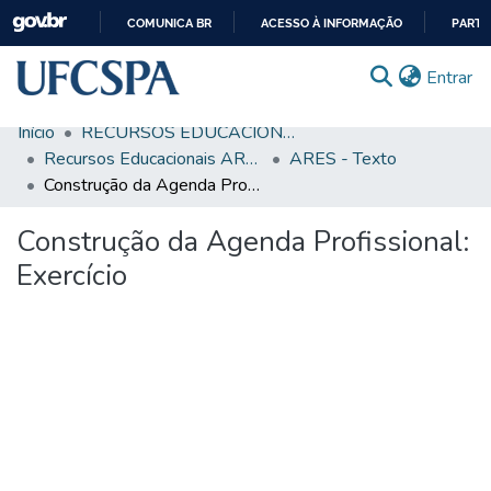
COMUNICA BR
ACESSO À INFORMAÇÃO
PARTI
IR
(c
Entrar
PARA
O
Início
RECURSOS EDUCACIONAIS
CONTEÚDO
Comunidades & Coleções
Recursos Educacionais ARES/UNA-SUS
ARES - Texto
Construção da Agenda Profissional: Exercício
Busca Facetada
Construção da Agenda Profissional:
Estatísticas
Exercício
Autoarquivamento
Sobre o RI-UFCSPA
FAQ
Ajuda
Carregando...