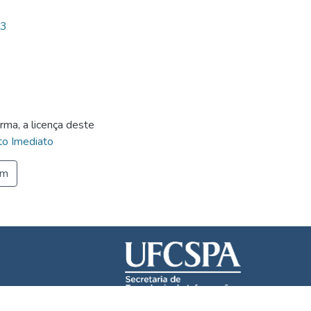
53
rma, a licença deste
o Imediato
em