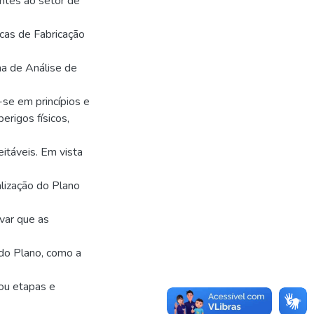
ntes ao setor de
cas de Fabricação
a de Análise de
se em princípios e
erigos físicos,
eitáveis. Em vista
ualização do Plano
rvar que as
 do Plano, como a
 ou etapas e