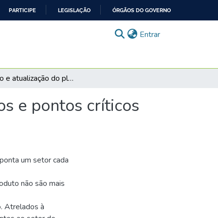
PARTICIPE
LEGISLAÇÃO
ÓRGÃOS DO GOVERNO
(current)
Entrar
Revisão e atualização do plano de análise de perigos e pontos críticos de controle de uma cervejaria: um estudo de caso
s e pontos críticos
aponta um setor cada
roduto não são mais
. Atrelados à