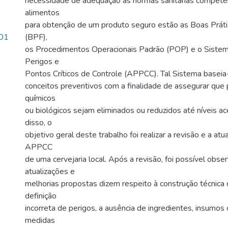
necessidade de adequação às normas sanitárias compete
alimentos
para obtenção de um produto seguro estão as Boas Práti
.01
(BPF),
os Procedimentos Operacionais Padrão (POP) e o Sistem
Perigos e
Pontos Críticos de Controle (APPCC). Tal Sistema baseia-
conceitos preventivos com a finalidade de assegurar que p
químicos
ou biológicos sejam eliminados ou reduzidos até níveis ac
disso, o
objetivo geral deste trabalho foi realizar a revisão e a at
APPCC
de uma cervejaria local. Após a revisão, foi possível obse
atualizações e
melhorias propostas dizem respeito à construção técnica
definição
incorreta de perigos, a ausência de ingredientes, insumos
medidas