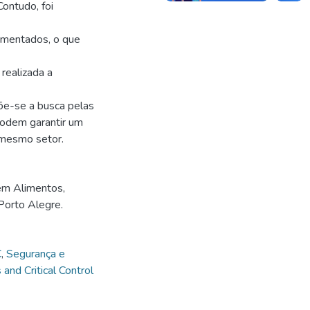
ontudo, foi
ementados, o que
realizada a
põe-se a busca pelas
podem garantir um
 mesmo setor.
em Alimentos,
Porto Alegre.
C
,
Segurança e
 and Critical Control