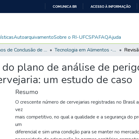
COMUNICA BR
ACESSO À INFORMAÇÃO
IR
PARA
O
ísticas
Autoarquivamento
Sobre o RI-UFCSPA
FAQ
Ajuda
CONTEÚDO
Trabalhos de Conclusão de Curso de Graduação
Tecnologia em Alimentos - TCC
 do plano de análise de perigo
ervejaria: um estudo de caso
Resumo
O crescente número de cervejarias registradas no Brasil 
vez
mais competitivo, no qual a qualidade e a segurança do p
um
diferencial e sim uma condição para se manter no mercado