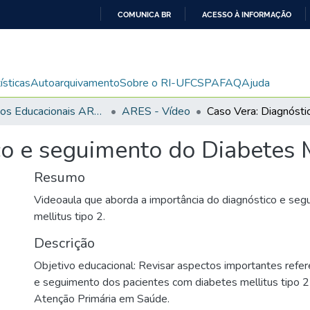
COMUNICA BR
ACESSO À INFORMAÇÃO
IR
PARA
O
ísticas
Autoarquivamento
Sobre o RI-UFCSPA
FAQ
Ajuda
CONTEÚDO
Recursos Educacionais ARES/UNA-SUS
ARES - Vídeo
o e seguimento do Diabetes M
Resumo
Videoaula que aborda a importância do diagnóstico e se
mellitus tipo 2.
Descrição
Objetivo educacional: Revisar aspectos importantes refer
e seguimento dos pacientes com diabetes mellitus tipo 2 
Atenção Primária em Saúde.