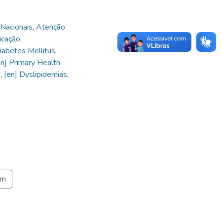
Nacionais
,
Atenção
icação
,
iabetes Mellitus
,
en] Primary Health
e
,
[en] Dyslipidemias
,
em