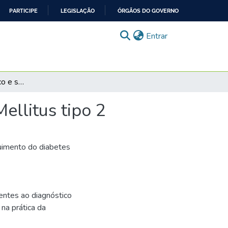
PARTICIPE
LEGISLAÇÃO
ÓRGÃOS DO GOVERNO
(current)
Entrar
Caso Vera: Diagnóstico e seguimento do Diabetes Mellitus tipo 2
ellitus tipo 2
guimento do diabetes
entes ao diagnóstico
na prática da