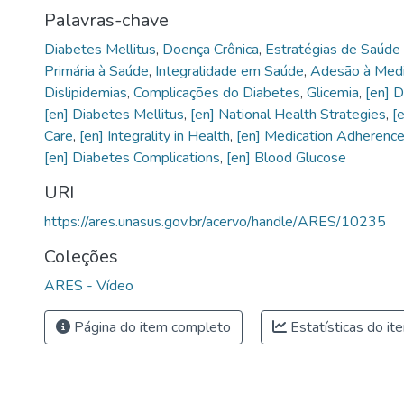
Palavras-chave
Diabetes Mellitus
,
Doença Crônica
,
Estratégias de Saúde 
Primária à Saúde
,
Integralidade em Saúde
,
Adesão à Med
Dislipidemias
,
Complicações do Diabetes
,
Glicemia
,
[en] D
[en] Diabetes Mellitus
,
[en] National Health Strategies
,
[
Care
,
[en] Integrality in Health
,
[en] Medication Adherenc
[en] Diabetes Complications
,
[en] Blood Glucose
URI
https://ares.unasus.gov.br/acervo/handle/ARES/10235
Coleções
ARES - Vídeo
Página do item completo
Estatísticas do it