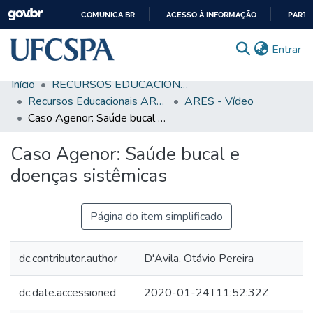
COMUNICA BR
ACESSO À INFORMAÇÃO
PARTI
IR
(c
Entrar
PARA
O
Início
RECURSOS EDUCACIONAIS
CONTEÚDO
Comunidades & Coleções
Recursos Educacionais ARES/UNA-SUS
ARES - Vídeo
Caso Agenor: Saúde bucal e doenças sistêmicas
Busca Facetada
Caso Agenor: Saúde bucal e
Estatísticas
doenças sistêmicas
Autoarquivamento
Sobre o RI-UFCSPA
Página do item simplificado
FAQ
dc.contributor.author
D'Avila, Otávio Pereira
Ajuda
dc.date.accessioned
2020-01-24T11:52:32Z