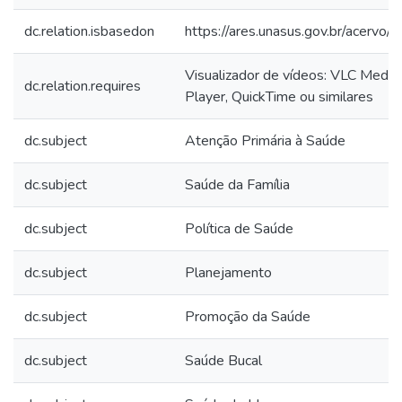
dc.relation.isbasedon
https://ares.unasus.gov.br/acerv
Visualizador de vídeos: VLC Medi
dc.relation.requires
Player, QuickTime ou similares
dc.subject
Atenção Primária à Saúde
dc.subject
Saúde da Família
dc.subject
Política de Saúde
dc.subject
Planejamento
dc.subject
Promoção da Saúde
dc.subject
Saúde Bucal