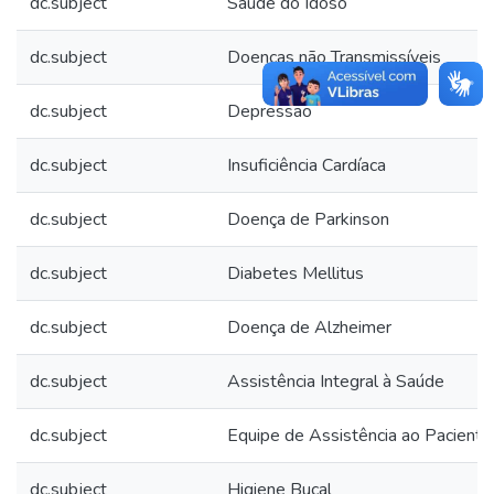
dc.subject
Saúde do Idoso
dc.subject
Doenças não Transmissíveis
dc.subject
Depressão
dc.subject
Insuficiência Cardíaca
dc.subject
Doença de Parkinson
dc.subject
Diabetes Mellitus
dc.subject
Doença de Alzheimer
dc.subject
Assistência Integral à Saúde
dc.subject
Equipe de Assistência ao Paciente
dc.subject
Higiene Bucal