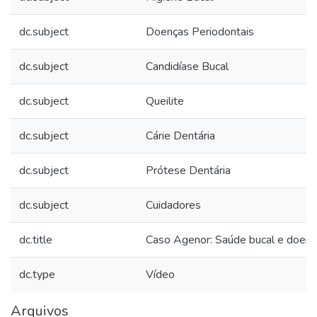
dc.subject
Doenças Periodontais
dc.subject
Candidíase Bucal
dc.subject
Queilite
dc.subject
Cárie Dentária
dc.subject
Prótese Dentária
dc.subject
Cuidadores
dc.title
Caso Agenor: Saúde bucal e doenç
dc.type
Vídeo
Arquivos