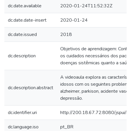
dc.date.available
2020-01-24T11:52:32Z
dc.date.date-insert
2020-01-24
dc.date.issued
2018
Objetivos de aprendizagem: Conhec
dc.description
os cuidados necessários dos pacie
doenças sistêmicas quanto a saúde
A videoaula explora as característ
idosos com os seguintes problema
dc.description.abstract
alzheimer, parkison, acidente vascu
depressão.
dc.identifier.uri
http://200.18.67.72:8080/jspui
dc.language.iso
pt_BR