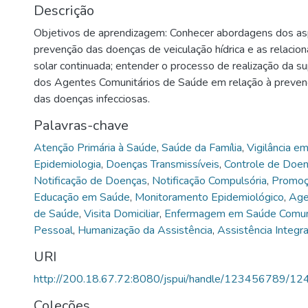
Descrição
Objetivos de aprendizagem: Conhecer abordagens dos a
prevenção das doenças de veiculação hídrica e as relacio
solar continuada; entender o processo de realização da s
dos Agentes Comunitários de Saúde em relação à preve
das doenças infecciosas.
Palavras-chave
Atenção Primária à Saúde
,
Saúde da Família
,
Vigilância e
Epidemiologia
,
Doenças Transmissíveis
,
Controle de Doen
Notificação de Doenças
,
Notificação Compulsória
,
Promoç
Educação em Saúde
,
Monitoramento Epidemiológico
,
Age
de Saúde
,
Visita Domiciliar
,
Enfermagem em Saúde Comuni
Pessoal
,
Humanização da Assistência
,
Assistência Integr
URI
http://200.18.67.72:8080/jspui/handle/123456789/12
Coleções