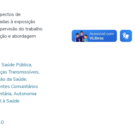
spectos de
nadas à exposição
upervisão do trabalho
nção e abordagem
m Saúde Pública
,
ças Transmissíveis
,
ão da Saúde
,
ntes Comunitários
tária
,
Autonomia
al à Saúde
40