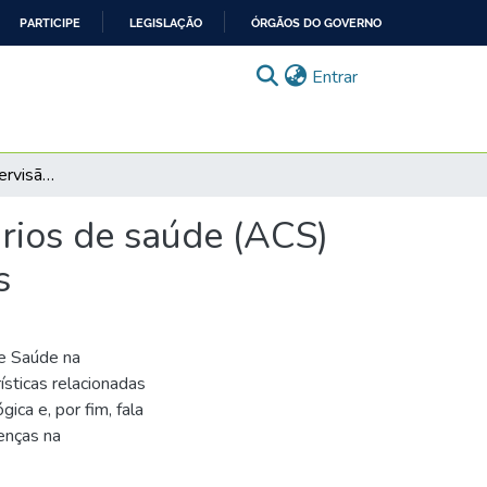
PARTICIPE
LEGISLAÇÃO
ÓRGÃOS DO GOVERNO
(current)
Entrar
Caso Vila Caju: A supervisão dos agentes comunitários de saúde (ACS) na prevenção e abordagem das doenças infecciosas
rios de saúde (ACS)
s
 e Saúde na
sticas relacionadas
ica e, por fim, fala
enças na