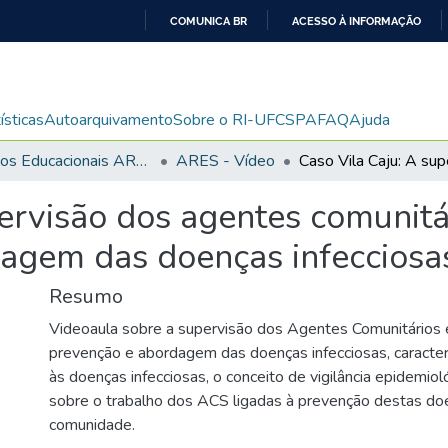
COMUNICA BR
ACESSO À INFORMAÇÃO
IR
PARA
O
ísticas
Autoarquivamento
Sobre o RI-UFCSPA
FAQ
Ajuda
CONTEÚDO
Recursos Educacionais ARES/UNA-SUS
ARES - Vídeo
pervisão dos agentes comunitá
agem das doenças infecciosa
Resumo
Videoaula sobre a supervisão dos Agentes Comunitários
prevenção e abordagem das doenças infecciosas, caracterí
às doenças infecciosas, o conceito de vigilância epidemiológ
sobre o trabalho dos ACS ligadas à prevenção destas do
comunidade.