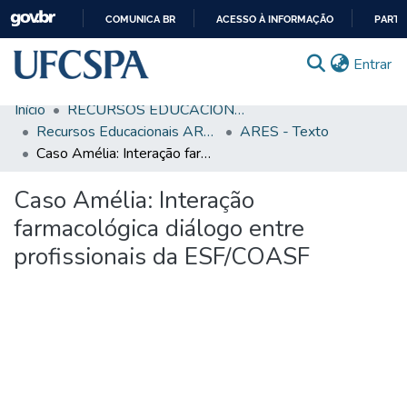
COMUNICA BR
ACESSO À INFORMAÇÃO
PARTI
IR
(c
Entrar
PARA
O
Início
RECURSOS EDUCACIONAIS
CONTEÚDO
Comunidades & Coleções
Recursos Educacionais ARES/UNA-SUS
ARES - Texto
Caso Amélia: Interação farmacológica diálogo entre profissionais da ESF/COASF
Busca Facetada
Caso Amélia: Interação
Estatísticas
farmacológica diálogo entre
Autoarquivamento
profissionais da ESF/COASF
Sobre o RI-UFCSPA
FAQ
Ajuda