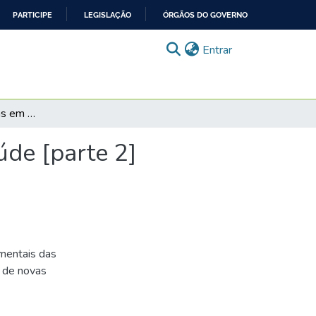
PARTICIPE
LEGISLAÇÃO
ÓRGÃOS DO GOVERNO
(current)
Entrar
Tecnologias avançadas em saúde: Economia em saúde [parte 2]
de [parte 2]
mentais das
o de novas