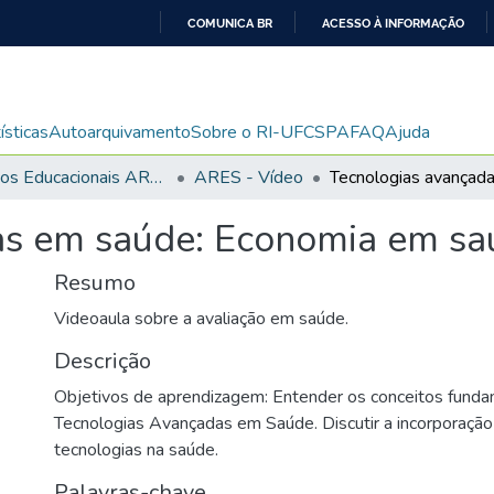
COMUNICA BR
ACESSO À INFORMAÇÃO
IR
PARA
O
ísticas
Autoarquivamento
Sobre o RI-UFCSPA
FAQ
Ajuda
CONTEÚDO
Recursos Educacionais ARES/UNA-SUS
ARES - Vídeo
s em saúde: Economia em saú
Resumo
Videoaula sobre a avaliação em saúde.
Descrição
Objetivos de aprendizagem: Entender os conceitos funda
Tecnologias Avançadas em Saúde. Discutir a incorporaçã
tecnologias na saúde.
Palavras-chave