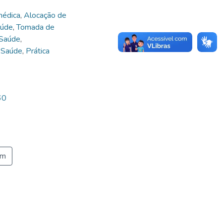
médica
,
Alocação de
aúde
,
Tomada de
 Saúde
,
 Saúde
,
Prática
60
em