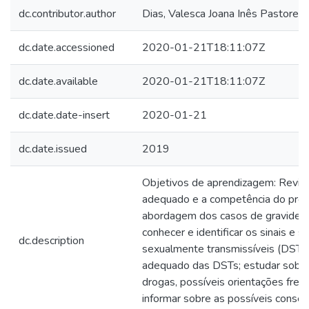
dc.contributor.author
Dias, Valesca Joana Inês Pastore
dc.date.accessioned
2020-01-21T18:11:07Z
dc.date.available
2020-01-21T18:11:07Z
dc.date.date-insert
2020-01-21
dc.date.issued
2019
Objetivos de aprendizagem: Revis
adequado e a competência do profi
abordagem dos casos de gravidez 
conhecer e identificar os sinais e 
dc.description
sexualmente transmissíveis (DSTs)
adequado das DSTs; estudar sobr
drogas, possíveis orientações fren
informar sobre as possíveis conseq