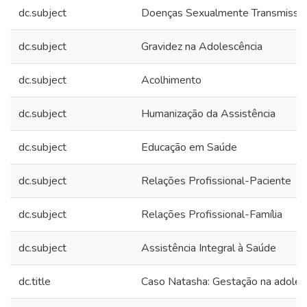
dc.subject
Doenças Sexualmente Transmissív
dc.subject
Gravidez na Adolescência
dc.subject
Acolhimento
dc.subject
Humanização da Assistência
dc.subject
Educação em Saúde
dc.subject
Relações Profissional-Paciente
dc.subject
Relações Profissional-Família
dc.subject
Assistência Integral à Saúde
dc.title
Caso Natasha: Gestação na adoles