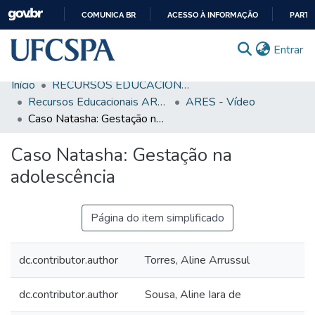
COMUNICA BR
ACESSO À INFORMAÇÃO
PARTI
IR
(c
Entrar
PARA
O
Início
RECURSOS EDUCACIONAIS
CONTEÚDO
Comunidades & Coleções
Recursos Educacionais ARES/UNA-SUS
ARES - Vídeo
Caso Natasha: Gestação na adolescência
Busca Facetada
Caso Natasha: Gestação na
Estatísticas
adolescência
Autoarquivamento
Sobre o RI-UFCSPA
Página do item simplificado
FAQ
dc.contributor.author
Torres, Aline Arrussul
Ajuda
dc.contributor.author
Sousa, Aline Iara de