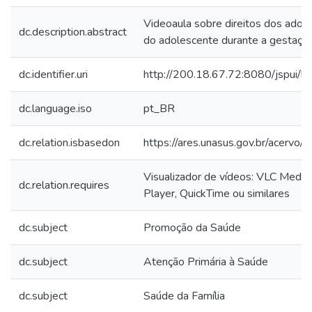
Videoaula sobre direitos dos ado
dc.description.abstract
do adolescente durante a gestação
dc.identifier.uri
http://200.18.67.72:8080/jspui
dc.language.iso
pt_BR
dc.relation.isbasedon
https://ares.unasus.gov.br/acerv
Visualizador de vídeos: VLC Medi
dc.relation.requires
Player, QuickTime ou similares
dc.subject
Promoção da Saúde
dc.subject
Atenção Primária à Saúde
dc.subject
Saúde da Família