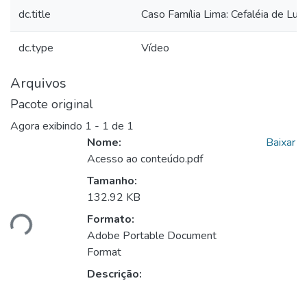
dc.title
Caso Família Lima: Cefaléia de Luiz
dc.type
Vídeo
Arquivos
Pacote original
Agora exibindo
1 - 1 de 1
Nome:
Baixar
Acesso ao conteúdo.pdf
Tamanho:
132.92 KB
ando...
Formato:
Adobe Portable Document
Format
Descrição: