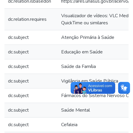
dc.relation.isbasedon
https://ares.unasus.gov.br/acerv
Visualizador de vídeos: VLC Media
dc.relation.requires
QuickTime ou similares
dc.subject
Atenção Primária à Saúde
dc.subject
Educação em Saúde
dc.subject
Saúde da Família
dc.subject
Vigilância em Saúde Pública
dc.subject
Fármacos do Sistema Nervoso Cen
dc.subject
Saúde Mental
dc.subject
Cefaleia