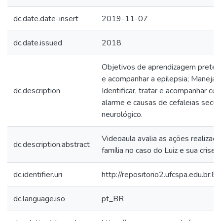
dc.date.date-insert
2019-11-07
dc.date.issued
2018
Objetivos de aprendizagem pretendid
e acompanhar a epilepsia; Manejar c
dc.description
Identificar, tratar e acompanhar cefa
alarme e causas de cefaleias secun
neurológico.
Videoaula avalia as ações realizad
dc.description.abstract
família no caso do Luiz e sua crise 
dc.identifier.uri
http://repositorio2.ufcspa.edu.b
dc.language.iso
pt_BR