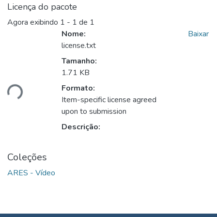
Licença do pacote
Agora exibindo
1 - 1 de 1
Nome:
Baixar
license.txt
Tamanho:
1.71 KB
ando...
Formato:
Item-specific license agreed
upon to submission
Descrição:
Coleções
ARES - Vídeo