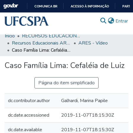
COMUNICA BR
ACESSO À INFORMAÇÃO
PARTI
IR
(c
Entrar
PARA
O
Início
RECURSOS EDUCACIONAIS
CONTEÚDO
Comunidades & Coleções
Recursos Educacionais ARES/UNA-SUS
ARES - Vídeo
Caso Família Lima: Cefaléia de Luiz
Busca Facetada
Caso Família Lima: Cefaléia de Luiz
Estatísticas
Autoarquivamento
Página do item simplificado
Sobre o RI-UFCSPA
FAQ
dc.contributor.author
Galhardi, Marina Papile
Ajuda
dc.date.accessioned
2019-11-07T18:15:30Z
dc.date.available
2019-11-07T18:15:30Z