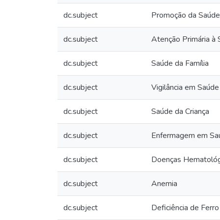
dc.subject
Promoção da Saúde
dc.subject
Atenção Primária à
dc.subject
Saúde da Família
dc.subject
Vigilância em Saúde
dc.subject
Saúde da Criança
dc.subject
Enfermagem em Saú
dc.subject
Doenças Hematológ
dc.subject
Anemia
dc.subject
Deficiência de Ferro