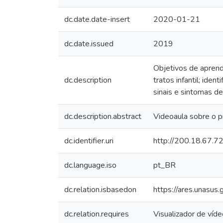
dc.date.date-insert
2020-01-21
dc.date.issued
2019
Objetivos de aprend
dc.description
tratos infantil; ide
sinais e sintomas d
dc.description.abstract
Videoaula sobre o p
dc.identifier.uri
http://200.18.67.
dc.language.iso
pt_BR
dc.relation.isbasedon
https://ares.unasu
dc.relation.requires
Visualizador de víd