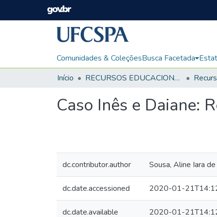
Comunidades & Coleções
Busca Facetada
Estat
Início
RECURSOS EDUCACIONAIS
Caso Inês e Daiane: R
dc.contributor.author
Sousa, Aline Iara de
dc.date.accessioned
2020-01-21T14:1
dc.date.available
2020-01-21T14:1