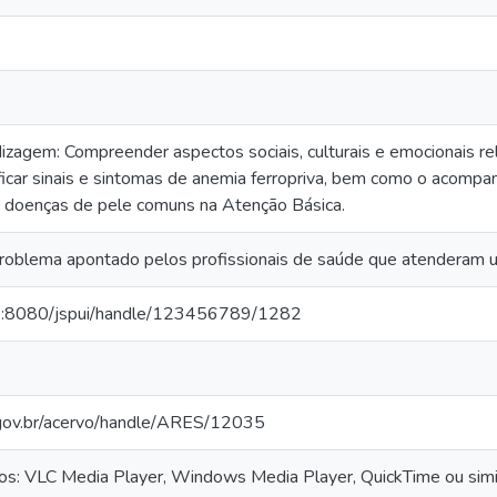
izagem: Compreender aspectos sociais, culturais e emocionais r
ntificar sinais e sintomas de anemia ferropriva, bem como o acomp
e doenças de pele comuns na Atenção Básica.
roblema apontado pelos profissionais de saúde que atenderam u
72:8080/jspui/handle/123456789/1282
s.gov.br/acervo/handle/ARES/12035
eos: VLC Media Player, Windows Media Player, QuickTime ou simi