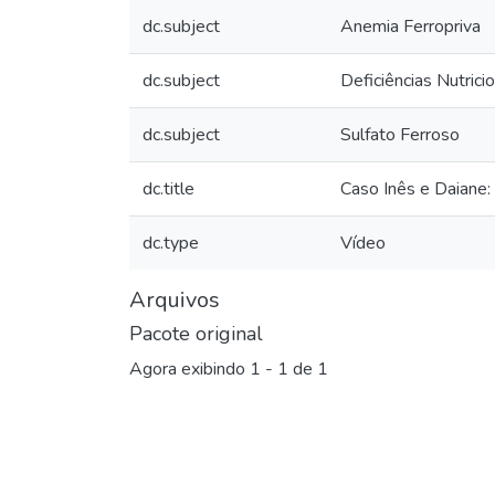
dc.subject
Anemia Ferropriva
dc.subject
Deficiências Nutrici
dc.subject
Sulfato Ferroso
dc.title
Caso Inês e Daiane:
dc.type
Vídeo
Arquivos
Pacote original
Agora exibindo
1 - 1 de 1