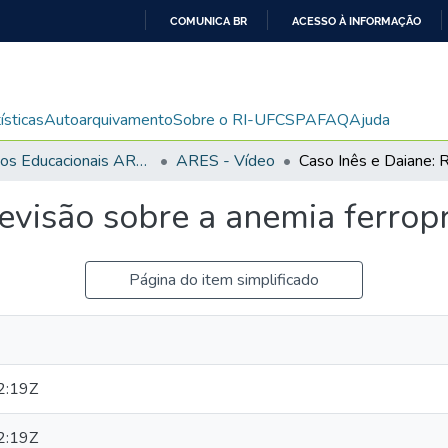
COMUNICA BR
ACESSO À INFORMAÇÃO
IR
PARA
O
ísticas
Autoarquivamento
Sobre o RI-UFCSPA
FAQ
Ajuda
CONTEÚDO
Recursos Educacionais ARES/UNA-SUS
ARES - Vídeo
evisão sobre a anemia ferrop
Página do item simplificado
2:19Z
2:19Z