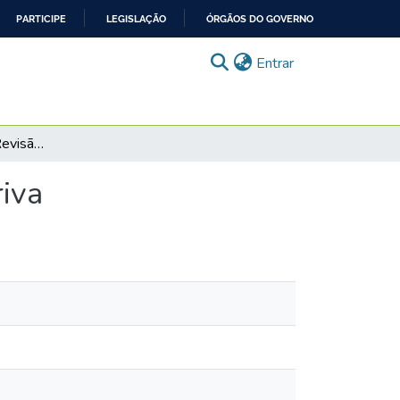
PARTICIPE
LEGISLAÇÃO
ÓRGÃOS DO GOVERNO
(current)
Entrar
Caso Inês e Daiane: Revisão sobre a anemia ferropriva
riva