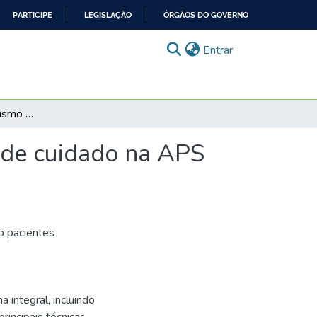
PARTICIPE
LEGISLAÇÃO
ÓRGÃOS DO GOVERNO
(current)
Entrar
Caso Jonathan: Tabagismo - relato de experiências de cuidado na APS [vídeo 2]
s de cuidado na APS
o pacientes
integral, incluindo
incipais técnicas