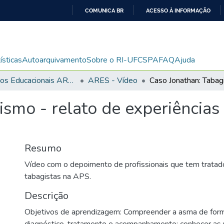
COMUNICA BR
ACESSO À INFORMAÇÃO
IR
PARA
O
ísticas
Autoarquivamento
Sobre o RI-UFCSPA
FAQ
Ajuda
CONTEÚDO
Recursos Educacionais ARES/UNA-SUS
ARES - Vídeo
ismo - relato de experiência
Resumo
Vídeo com o depoimento de profissionais que tem tratad
tabagistas na APS.
Descrição
Objetivos de aprendizagem: Compreender a asma de forma 
diagnóstico, tratamento e acompanhamento; conhecer as pr