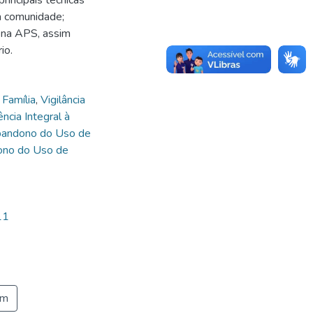
a comunidade;
 na APS, assim
io.
Família
,
Vigilância
ncia Integral à
andono do Uso de
ono do Uso de
11
em