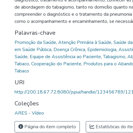
de abordagem do tabagismo, tanto no domicílio quanto n
compreender o diagnóstico e o tratamento da pneumonia
como o acompanhamento e encaminhamento, se necessár
Palavras-chave
Promoção da Saúde
,
Atenção Primária à Saúde
,
Saúde da 
em Saúde Pública
,
Doença Crônica
,
Epidemiologia
,
Assistê
Saúde
,
Equipe de Assistência ao Paciente
,
Tabagismo
,
Ab
Tabaco
,
Cooperação do Paciente
,
Produtos para o Aband
Tabaco
URI
http://200.18.67.72:8080/jspui/handle/123456789/12
Coleções
ARES - Vídeo
Página do item completo
Estatísticas do it