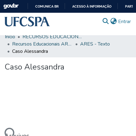
COMUNICA BR
ACESSO À INFORMAÇÃO
PARTI
IR
(c
Entrar
PARA
O
Início
RECURSOS EDUCACIONAIS
CONTEÚDO
Comunidades & Coleções
Recursos Educacionais ARES/UNA-SUS
ARES - Texto
Caso Alessandra
Busca Facetada
Caso Alessandra
Estatísticas
Autoarquivamento
Sobre o RI-UFCSPA
FAQ
Ajuda
Arquivos