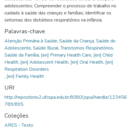
adolescentes; Compreender o processo de trabalho no
cuidado à saúde das crianças e famílias; Identificar os
sintomas dos distúrbios respiratórios na infância.
Palavras-chave
Atenção Primária à Saúde
,
Saúde da Criança
,
Saúde do
Adolescente
,
Saúde Bucal
,
Transtornos Respiratórios
,
Saúde da Família
,
[en] Primary Health Care
,
[en] Child
Health
,
[en] Adolescent Health
,
[en] Oral Health
,
[en]
,
[en] Family Health
URI
http://repositorio2.ufcspa.edu.br:8080/jspui/handle/123456
789/895
Coleções
ARES - Texto